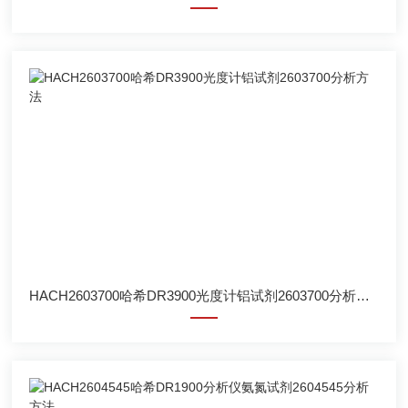
HACH2603700哈希DR3900光度计铝试剂2603700分析方法