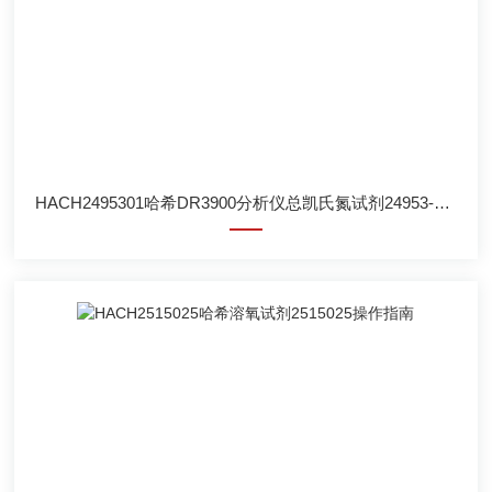
HACH2495301哈希DR3900分析仪总凯氏氮试剂24953-01方法