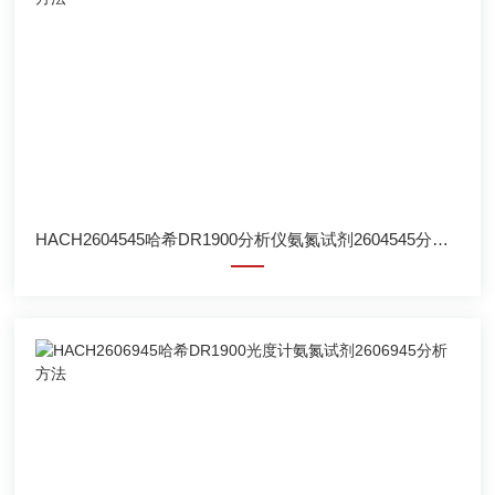
HACH2604545哈希DR1900分析仪氨氮试剂2604545分析方法