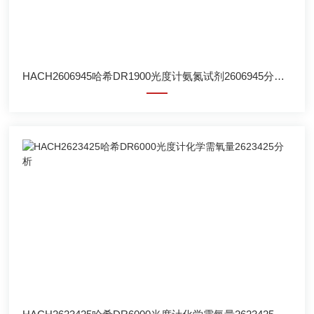
HACH2606945哈希DR1900光度计氨氮试剂2606945分析方法