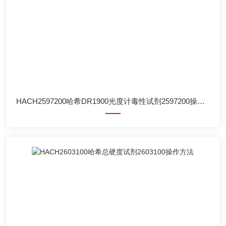
HACH2597200哈希DR1900光度计毒性试剂2597200操作方法