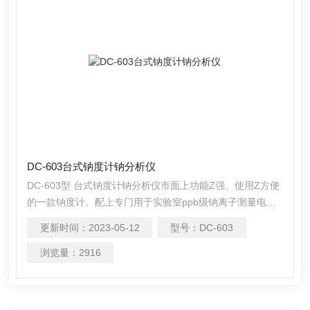
DC-603台式钠度计钠分析仪
DC-603型 台式钠度计钠分析仪市面上功能Z强、使用Z方便
的一款钠度计。配上专门用于实验室ppb级钠离子测量电极
和参比电极,在烧杯中静态测量的性能比传统的钠表有很大的
更新时间：
2023-05-12
型号：
DC-603
改善， 只要在使用中注意电极的清洗，*可以得到较满意的
结果。可广泛应用于火电、化工化肥、冶金、环保、制药、
浏览量：
2916
生化、食品和自来水等溶液中钠离子的连续监测。