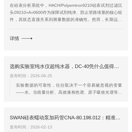
在硅表分析系统中，HACH/Polyemtron9210硅表试剂过滤沉
头09210=A=0600作为保障试剂纯净、防止管路堵塞的核心组
件，其状态直接关系到测量数据的准确性。然而，长期运行
中，试剂沉淀、杂质残留等问题可能导致过滤沉头堵塞，影响
系统稳定性。本文提供一份专业的清洗与保养...
详情
选购实验室纯水仪超纯水器，DC-40凭什么值得关注？
发布时间：2026-06-25
实验数据的可靠性，往往取决于一个容易被忽视的变量
——水。当痕量分析、高效液相色谱、原子吸收光谱等对
水质极度敏感的实验对水源提出严苛要求时，一台性能过
硬的超纯水器便不再是"锦上添花"，而是"刚性需求"。在众
多型号中，实验室纯水仪超纯水器DC-40之所以持续获得
SWAN硅表蠕动泵加药管CNA-80.198.012：精准加药，工业水质监测的“隐形卫士”
实验室用户的关注，核心在于它在制水精度、技术集成、
发布时间：2026-02-13
智能运维和长期耐用性四个维度上，构建了一套完整且自