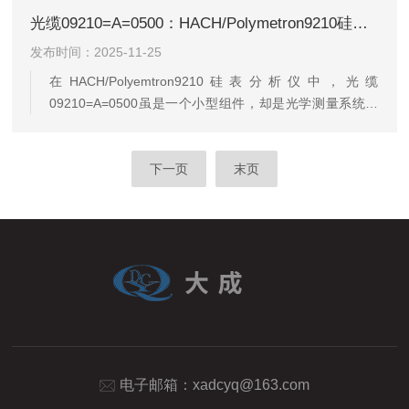
要地位。一、型号差异与适配场景150060扩散管专为
光缆09210=A=0500：HACH/Polymetron9210硅表的光学神经
ThermoOrion1811EL、2111XP等钠表设计，其结构优化
发布时间：2025-11-25
了试剂扩散效率，适用于连续监测离子交换法制纯水过程
中的钠离子含量。例如，在火电厂锅炉补给水处理中，
在HACH/Polyemtron9210硅表分析仪中，光缆
150060扩散管可实时反馈水样中钠离...
09210=A=0500虽是一个小型组件，却是光学测量系统的
核心部分。它负责连接光源、测量池和检测器，确保光信
号高效传输，为硅含量测量提供可靠数据基础。这款光缆
在分析仪内部扮演着“光学神经”的角色，其性能直接影响测
下一页
末页
量结果的准确性和稳定性。一、精密光学的核心
HACH/Polyemtron9210硅表光缆09210=A=0500是光学系
统的关键组成部分。该分析仪采用先进的光度计检测原
理，通过测量硅钼蓝化合物对特定波长光的吸...
电子邮箱：
xadcyq@163.com