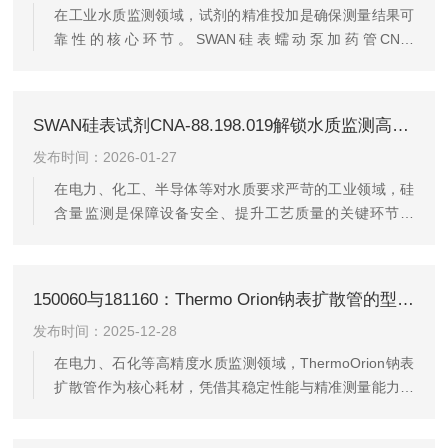
洽的解决方案。1.制水精度：18.2MΩ·cm电阻率意味着什
在工业水质监测领域，试剂的精准投加是确保测量结果可
么超纯水的核心指标是电阻率。DC-40所产出的超纯水电
靠性的核心环节。SWAN硅表蠕动泵加药管CNA-
阻率可达...
80.198.012凭借其耐腐蚀性、长寿命设计和精准流体控制
能力，成为水质分析仪器的关键配件，广泛应用于电力、
化工、环保等行业。一、核心材质：硅胶与PharMed的双
SWAN硅表试剂CNA-88.198.019解锁水质监测高精度的“密钥”
重保障SWAN硅表蠕动泵加药管CNA-80.198.012采用高纯
发布时间：2026-01-27
度硅胶与PharMed复合材料制造。硅胶材质赋予其优异的
化学稳定性，可耐受pH值0-14的恶劣环境，对强酸、强碱
在电力、化工、半导体等对水质要求严苛的工业领域，硅
及氧化性试剂（如次氯酸钠、硫酸）均无腐...
含量监测是保障设备安全、提升工艺质量的关键环节。
SWAN硅表试剂CNA-88.198.019凭借其杰出的稳定性、精
准的检测能力以及广泛的适用性，成为众多行业水质监测
的“得力助手”，为工业生产的高效运行筑牢坚实防线。一、
150060与181160：Thermo Orion钠表扩散管的型号解析与应用
精准检测，数据可靠如磐SWAN硅表试剂CNA-88.198.019
发布时间：2025-12-28
采用先进的比色分析技术，与水样中的硅酸盐发生特异性
反应，生成稳定的有色化合物。通过精确测量该化合物在
在电力、石化等高精度水质监测领域，ThermoOrion钠表
特定波长下的吸光度，能够准确计算出水中硅的含量...
扩散管作为核心耗材，凭借其稳定性能与精准测量能力，
成为保障设备安全运行的关键组件。其中，型号150060与
181160扩散管因适配不同钠表型号，在工业应用中占据重