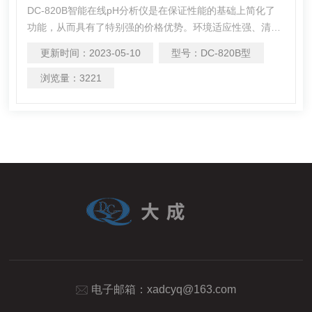
DC-820B智能在线pH分析仪是在保证性能的基础上简化了
功能，从而具有了特别强的价格优势。环境适应性强、清晰
的显示、简易的操作和优良的测试性能使其具有很高的性价
更新时间：
2023-05-10
型号：
DC-820B型
比 ，能精确测量溶液的pH值和温度。可广泛应用于火电、
化工化肥、冶金、环保、制药、生化、食品和自来水等溶液
浏览量：
3221
中pH值的连续监测。
电子邮箱：
xadcyq@163.com