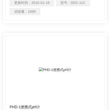
更新时间：
2016-01-19
型号：
DDC-11C
级：1.0级基本型台式电导率仪，用于测量常规水溶液的电
导率. 内置微处理器芯片，有自动校准、自动温度补偿、数
浏览量：
2480
据储存、功能设置等智能化功能。 采用*的电导率测量技
术，使用常数K=1的
PHD-1便携式pH计