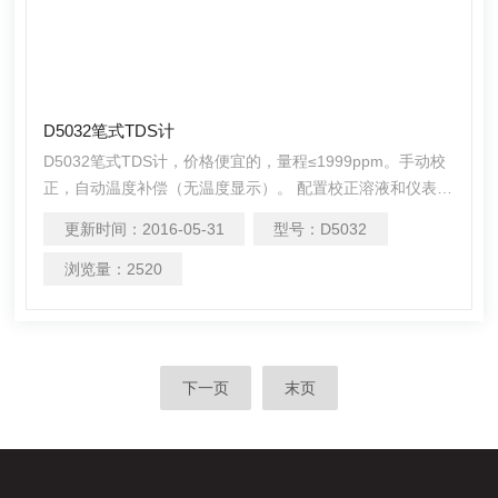
D5032笔式TDS计
D5032笔式TDS计，价格便宜的，量程≤1999ppm。手动校
正，自动温度补偿（无温度显示）。 配置校正溶液和仪表
盒，不防水。适用于较低量程的TDS测量。伸缩式电极使用
更新时间：
2016-05-31
型号：
D5032
方便，电极伸缩长度25~80mm。分辨率1ppm，量程
≤1999ppm，TDS采用固定系数0.665进行计算，用于较低
浏览量：
2520
量程的TDS测量。手动校正，自动温度补偿（无温度显
下一页
末页