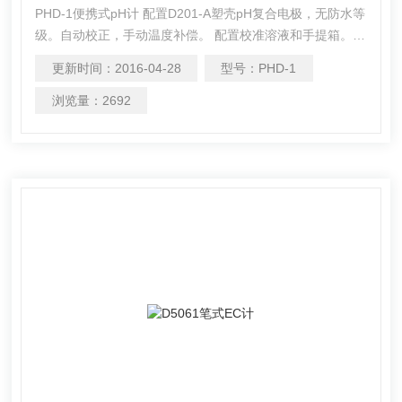
PHD-1便携式pH计 配置D201-A塑壳pH复合电极，无防水等
级。自动校正，手动温度补偿。 配置校准溶液和手提箱。仪
器等级：0.01级简易型，可在野外和现场使用。自动校准，
更新时间：
2016-04-28
型号：
PHD-1
手动温度补偿。有二个系列的pH标准缓冲溶液可以选择：中
国系列和欧美系列。 温度单位℃及℉可自行选择。低电压显
浏览量：
2692
示，15min自动关机。配置校准溶液和手提