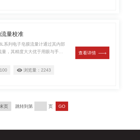
的流量校准
准BL系列电子皂膜流量计通过其内部
流量，其精度大大优于用眼与手掐
查看详情
管加秒表的*。该系列电子皂膜流量
能，用户通过现场自我校正，可得
100
浏览量：
2243
，也可以对流量测定十次后取平均
末页
跳转到第
页