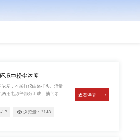
气环境中粉尘浓度
粉尘浓度，本采样仪由采样头、流量
流两用电源等部分组成。抽气泵为
查看详情
力强、流量稳定等优点。本采样仪
固耐用，可广泛应用于冶金、矿
-1B
浏览量：
2148
生监测等部门，是目前国内粉尘采样