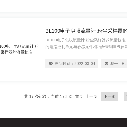
均值。
BL100电子皂膜流量计 粉尘采样器
BL100电子皂膜流量计 粉尘采样器的流量校
的电路控制单元与敏感元件相结合来测量气体
秒表测定气体流量的做法，是取代手持式皂膜
计液晶显示，具有温度、压力、容积的校正功
更新时间：
2022-03-04
型号：
BL
出被测气体的体积流量，可单次测定气体流量
值。
共 17 条记录，当前 1 / 3 页 首页 上一页
下一页