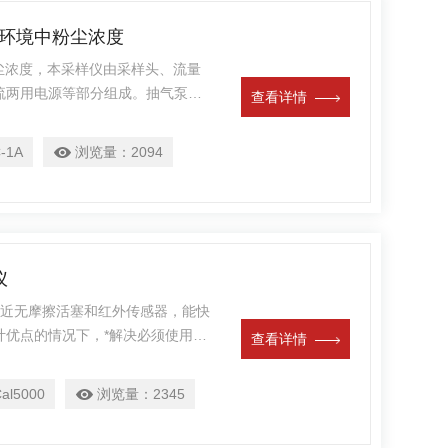
气环境中粉尘浓度
粉尘浓度，本采样仪由采样头、流量
流两用电源等部分组成。抽气泵为
查看详情
力强、流量稳定等优点。本采样仪
固耐用，可广泛应用于冶金、矿
-1A
浏览量：
2094
生监测等部门，是目前国内粉尘采样
仪
采用近无摩擦活塞和红外传感器，能快
计优点的情况下，*解决必须使用皂
查看详情
，便于流量的换算与采样体积的计
和十次平均功能，液晶显示，电池
al5000
浏览量：
2345
具有自我测试内部漏气功能，属于一