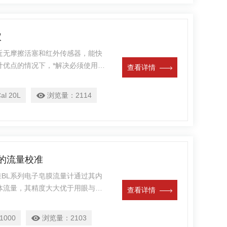
仪
采用近无摩擦活塞和红外传感器，能快
计优点的情况下，*解决必须使用皂
查看详情
，便于流量的换算与采样体积的计
和十次平均功能，液晶显示，电池
al 20L
浏览量：
2114
具有自我测试内部漏气功能，属于一
器的流量校准
校准BL系列电子皂膜流量计通过其内
体流量，其精度大大优于用眼与手
查看详情
膜管加秒表的*。该系列电子皂膜流
功能，用户通过现场自我校正，可
1000
浏览量：
2103
量，也可以对流量测定十次后取平