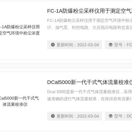
FC-1A防爆粉尘采样仪用于测定空
FC-1A防爆粉尘采样仪用于测定空气环境中
计、抽气泵、时控电路、欠压指示电路和交直
隔膜泵，具有结构紧凑、抽气压力大、负载能
使用铝合金包装箱，便于携带，操作简便，坚
更新时间：
2022-03-04
型号：
FC
山、化工、建材铸 造、电力及环境保护、卫
仪中较为理想的产品。
DCal5000新一代干式气体流量校准
Dcal 5000是新一代干式气体流量校准仪，
速准确的进行气体流量校准，在保持原有流量
液的历史难题。该产品内置温度、压力传感器
算。每台仪器均备有单键读数、自动连续读数
更新时间：
2022-03-04
型号：
DC
容量指示，5分钟自动关机，节省电池电量，
级流量计