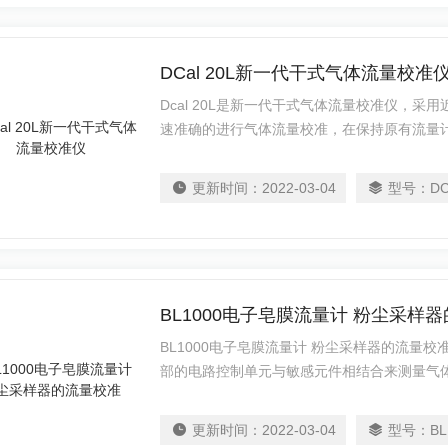
DCal 20L新一代干式气体流量校准
Dcal 20L是新一代干式气体流量校准仪，
速准确的进行气体流量校准，在保持原有流量
液的历史难题。该产品内置温度、压力传感器
算。每台仪器均备有单键读数、自动连续读数
更新时间：
2022-03-04
型号：
DC
容量指示，5分钟自动关机，节省电池电量，
级流量计
BL1000电子皂膜流量计 粉尘采样
BL1000电子皂膜流量计 粉尘采样器的流量
部的电路控制单元与敏感元件相结合来测量气
掐秒表测定气体流量的做法，是取代手持式皂
量计液晶显示，具有温度、压力、容积的校正
更新时间：
2022-03-04
型号：
BL
得出被测气体的体积流量，可单次测定气体流