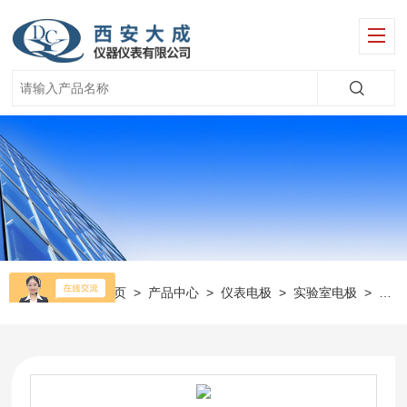
当前位置：
首页
>
产品中心
>
仪表电极
>
实验室电极
>
DC