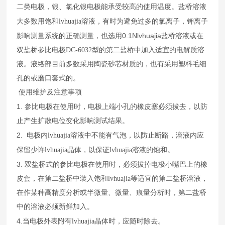
二类电极，银、氯化银电极能承受较高的使用温度。盐桥溶液
溶液，有时为避免过多的氯离子，钾离子
大多数用饱和lvhuajia
影响测量系统的正确测量，也选用
0.1Nlvhuajia
盐桥溶液或在
双盐桥参比电极
DC-6032
型的第二盐桥中加入适宜的电解质溶
液。液络部目前多数采用陶瓷砂芯材质的，也有采用塑料毛细
孔的或磨口套式的。
使用维护及注意事项
1.
参比电极在使用时，电极上端小孔的橡皮塞必须拔去，以防
止产生扩散电位变化影响测试结果。
2.
电极内lvhuajia溶液中不能有气泡，以防止断路，溶液内应
溶液的饱和。
保留少许lvhuajia晶体，以保证lvhuajia
3.
双盐桥式的参比电极在使用时，必须拔掉电极小嘴巴上的橡
皮套，在第二盐桥中装入饱和lvhuajia
等适宜的第二盐桥溶液，
在作某种高精度分析或半微量、微量、痕量分析时，第二盐桥
中的溶液必须新鲜加入。
4.
晶体时，应随时除去。
当电极外表附有lvhuajia