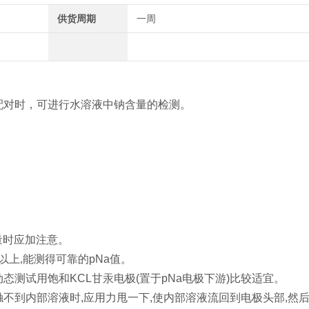
供货周期
一周
配对时，可进行水溶液中钠含量的检测。
量时应加注意。
0以上,能测得可靠的
pNa
值。
动态测试用饱和
KCL
甘汞电极
(
置于
pNa
电极下游
)
比较适宜。
触不到内部溶液时
,
应用力甩一下
,
使内部溶液流回到电极头部
,
然