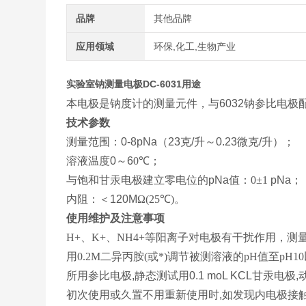
品牌
其他品牌
应用领域
环保,化工,生物产业
实验室钠测量电极DC-6031​
用途
本电极是钠度计的测量元件，与
6032
钠参比电极
技术参数
测量范围：
0-8pNa
（
23
克
/
升～
0.23
微克
/
升）；
溶液温度
0
～
6
0
℃；
与饱和甘汞电极建立零电位的
pNa
值：
0
±1
pNa
；
内阻：＜
120M
Ω(25
℃)。
使用维护及注意事项
H+
、K+、NH4+等阳离子对电极有干扰作用，测
用0.2M二异丙胺(或*)调节被测溶液的pH值至pH1
所用参比电极
,
静态测试用
0.1 moL KCL
甘汞电极
,
初次使用或久置不用重新使用时
,
如发现内电极接