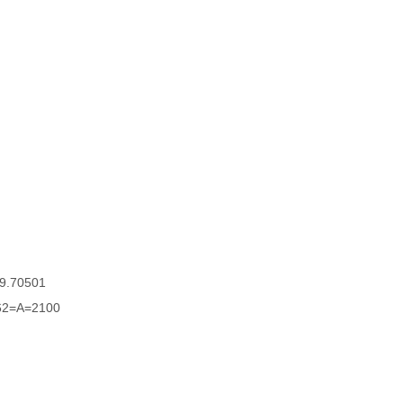
.70501
2=A=2100