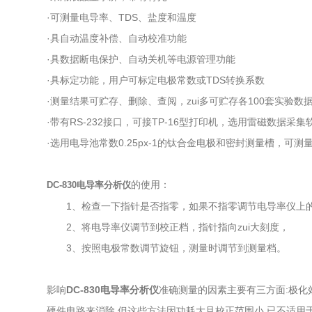
·可测量电导率、TDS、盐度和温度
·具自动温度补偿、自动校准功能
·具数据断电保护、自动关机等电源管理功能
·具标定功能，用户可标定电极常数或TDS转换系数
·测量结果可贮存、删除、查阅，zui多可贮存各100套实验数
·带有RS-232接口，可接TP-16型打印机，选用雷磁数据采
·选用电导池常数0.25px-1的钛合金电极和密封测量槽，可测
的使用：
DC-830电导率分析仪
1、检查一下指针是否指零，如果不指零调节电导率仪上
2、将电导率仪调节到校正档，指针指向zui大刻度，
3、按照电极常数调节旋钮，测量时调节到测量档。
影响
DC-830电导率分析仪
准确测量的因素主要有三方面:极化
硬件电路来消除,但这些方法因功耗大且校正范围小,已不适