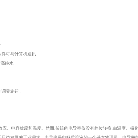
据
集软件可与计算机通讯
量高纯水
的调零旋钮，
效应、电容效应和温度。然而,传统的电导率仪没有档位转换,由温度、极
用于日益发展的工业需求。电导率是电解质溶液的一个基本物理量。电导率