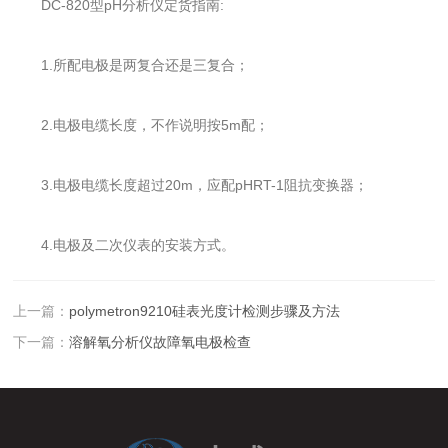
DC-820型pH分析仪定货指南:
1.所配电极是两复合还是三复合；
2.电极电缆长度，不作说明按5m配；
3.电极电缆长度超过20m，应配pHRT-1阻抗变换器；
4.电极及二次仪表的安装方式。
上一篇：
polymetron9210硅表光度计检测步骤及方法
下一篇：
溶解氧分析仪故障氧电极检查