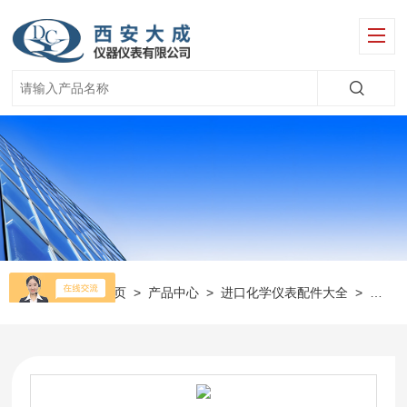
当前位置：
首页
>
产品中心
>
进口化学仪表配件大全
>
瑞士S