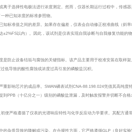
离子选择性电极法进行浓度测定。然而，仪器长期运行过程中，传感器
提供了一种已知浓度的标准参照物。
知标准值之间的差异。如果存在偏差，仪表会自动修正校准曲线（斜率
达±2%FS以内）。因此，该试剂是仪表实现自我诊断与自我修复功能的
是防止设备结垢与腐蚀的关键指标。该产品主要用于校准安装在取样架
浓度过低导致的酸性腐蚀或浓度过高引发的磷酸盐沉积。
芯片的成品率。SWAN磷表试剂CNA-88.198.024凭借其高纯
捉到PPB（十亿分之一）级别的磷酸盐泄漏，及时触发报警并切断不合格
4在设计之初便严格遵循了仪表的光谱响应特性与化学反应动力学要求。其配方
的杂质导致的降解或污染。在合规性方面，它严格遵循GLP（良好实验