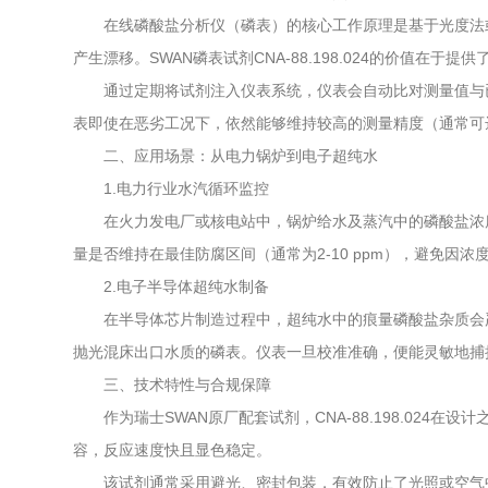
在线磷酸盐分析仪（磷表）的核心工作原理是基于光度法或
产生漂移。SWAN磷表试剂CNA-88.198.024的价值在于
通过定期将试剂注入仪表系统，仪表会自动比对测量值与已
表即使在恶劣工况下，依然能够维持较高的测量精度（通常可
二、应用场景：从电力锅炉到电子超纯水
1.电力行业水汽循环监控
在火力发电厂或核电站中，锅炉给水及蒸汽中的磷酸盐浓度
量是否维持在最佳防腐区间（通常为2-10 ppm），避免因
2.电子半导体超纯水制备
在半导体芯片制造过程中，超纯水中的痕量磷酸盐杂质会严重影响
抛光混床出口水质的磷表。仪表一旦校准准确，便能灵敏地捕
三、技术特性与合规保障
作为瑞士SWAN原厂配套试剂，CNA-88.198.02
容，反应速度快且显色稳定。
该试剂通常采用避光、密封包装，有效防止了光照或空气中