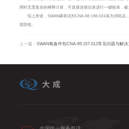
用时无需复杂的稀释计算，可直接连接仪表进行一键校准，极
综上所述，SWAN磷表试剂CNA-88.198.024虽
道防线。
上一篇：
SWAN氧备件包CNA-89.157.012常见问题与解
全国统一服务电话