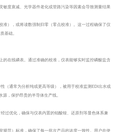
灵敏度衰减、光学器件老化或管路污染等因素会导致测量结果
校准），或将读数强制归零（零点校准）。这一过程确保了仪
物质基础。
上的在线磷表。通过准确的校准，仪表能够实时监控磷酸盐含
度特性（通常为分析纯或更高等级），被用于校准监测EDI出水或
水源，保护昂贵的半导体生产线。
通常经过优化，确保与仪表内置的钼酸铵、还原剂等显色体系兼
室规范）标准，确保了每一批次产品的浓度一致性。用户在使