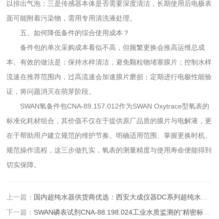
以排出气泡；三是传感器本体是否需要深度清洁，长期使用后电极表
面可能附着污染物，需用专用清洗液处理。
五、如何降低备件的综合使用成本？
备件包的单次采购成本看似不高，但频繁更换会推高运维总成
本。有效的做法是：保持水样清洁，避免颗粒物堵塞膜片；控制水样
流速在推荐范围内，过高流速会加速膜片磨损；定期进行电极性能验
证，将问题消灭在萌芽阶段。
SWAN氧备件包CNA-89.157.012作为SWAN Oxytrace型氧表的
标准化耗材组合，其价值不仅在于提供原厂品质的膜片与电解液，更
在于帮助用户建立规范的维护节奏。明确适用范围、掌握更换时机、
规范操作流程，这三步做扎实，氧表的测量精度与使用寿命便能得到
切实保障。
上一篇：
国内超纯水器供货商优选：西安大成仪器DC系列超纯水器全面解析
下一篇：
SWAN磷表试剂CNA-88.198.024工业水质监测的“精密标尺”