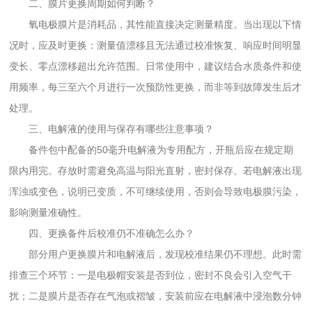
二、膜片更换周期如何判断？
氧电极膜片是消耗品，其性能直接决定测量精度。当出现以下情
况时，应及时更换：测量值漂移且无法通过校准恢复、响应时间明显
变长、零点漂移超出允许范围。日常使用中，建议结合水质条件和使
用频率，每三至六个月进行一次预防性更换，而非等到故障发生后才
处理。
三、电解液的使用与保存有哪些注意事项？
备件包中配备的50毫升电解液为专用配方，开瓶后应在规定期
限内用完。存放时需避免高温与阳光直射，密封保存。若电解液出现
浑浊或变色，说明已变质，不可继续使用，否则会导致电极膜污染，
影响测量准确性。
四、更换备件后校准仍不准确怎么办？
部分用户更换膜片和电解液后，发现校准结果仍不理想。此时需
排查三个环节：一是电极帽安装是否到位，密封不良会引入空气干
扰；二是膜片是否存在气泡或褶皱，安装前应在电解液中浸泡数分钟