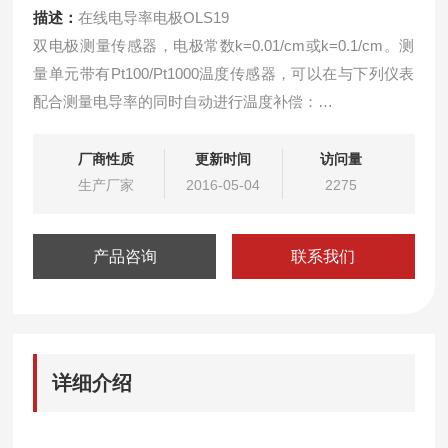
描述：
在线电导率电极OLS19
双电极测量传感器，电极常数k=0.01/cm或k=0.1/cm。测
量单元带有Pt100/Pt1000温度传感器，可以在与下列仪表
配合测量电导率的同时自动进行温度补偿：
Liquisys M OLM 223/253
这种精巧的传感器尤其适用于水和超纯水的电导率测量。
厂商性质
更新时间
访问量
测量范围取决于电极常数k:
生产厂家
2016-05-04
2275
产品咨询
联系我们
详细介绍