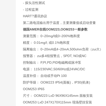
- 探头活性测试
- 过程监测
HART?通讯协议
第二路电流输出用于温度，主要测量值或启动变量
德国AMER在线OOM223,OOM253一般参数
测量范围： 0~20mg/l或0~200%饱和度
精度： 0.01mg/l; 或0.1%饱和度
隔离输出： 0~20mA或4~20mA,500ohm负荷（zui大）
报警器： zui多4组报警点，SPDT, NO或NC
控制输出： P,PI,PD,PID电磁阀或脉冲泵
电源： 115/230VAC,50/60Hz或24VAC/DC
温度补偿： 自动或手动Pt 100
防护等级： OOM223 IP54(面板)，IP30(机体)
OOM253 IP65
尺寸： OOM223 LxD 96X96X145mm 面板安装
OOM253 LxD 247X170X115mm 现场壁挂安装