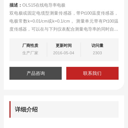
描述：
OLS15在线电导率电极
双电极或固定电缆型测量传感器，带Pt100温度传感器，
电极常数k=0.01/cm或k=0.1/cm 。测量单元带有Pt100温
度传感器，可以在与下列仪表配合测量电导率的同时自动
进行温度补偿：
Liquisys M OLM 223/253
厂商性质
更新时间
访问量
尤其适用于水和超纯水的电导率测量。测量范围取决于电
生产厂家
2016-05-04
2303
极常数k:
产品咨询
联系我们
详细介绍