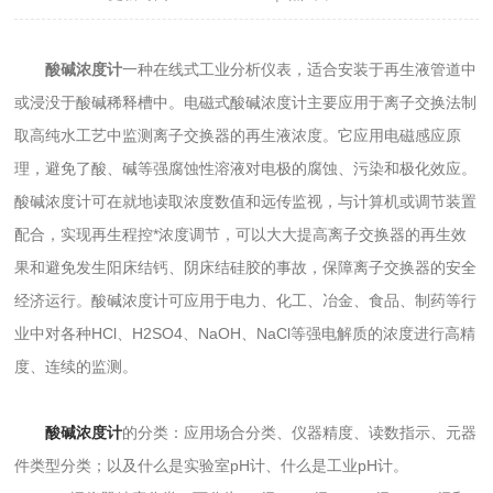
酸碱浓度计
一种在线式工业分析仪表，适合安装于再生液管道中
或浸没于酸碱稀释槽中。电磁式酸碱浓度计主要应用于离子交换法制
取高纯水工艺中监测离子交换器的再生液浓度。它应用电磁感应原
理，避免了酸、碱等强腐蚀性溶液对电极的腐蚀、污染和极化效应。
酸碱浓度计可在就地读取浓度数值和远传监视，与计算机或调节装置
配合，实现再生程控*浓度调节，可以大大提高离子交换器的再生效
果和避免发生阳床结钙、阴床结硅胶的事故，保障离子交换器的安全
经济运行。酸碱浓度计可应用于电力、化工、冶金、食品、制药等行
业中对各种HCl、H2SO4、NaOH、NaCl等强电解质的浓度进行高精
度、连续的监测。
酸碱浓度计
的分类：应用场合分类、仪器精度、读数指示、元器
件类型分类；以及什么是实验室pH计、什么是工业pH计。