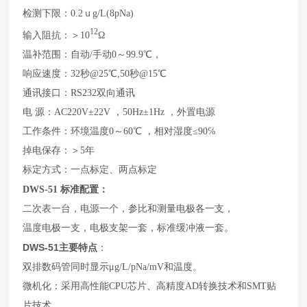
检测下限：0.2ｕg/L(8pNa)
12
输入阻抗：＞10
Ω
温补范围：自动/手动0～99.9℃，
响应速度：32秒@25℃,50秒@15℃
通讯接口：RS232双向通讯
电 源：AC220V±22V ，50Hz±1Hz ，外置电源
工作条件：环境温度0～60℃ ，相对湿度≤90℅
掉电保存：＞5年
标定方式：一点标定、两点标定
标准配置：
DWS-51
二次表一台，电源一个，参比和测量电极各一支，
温度电极一支，电极支架一套，标准缓冲液一套。
DWS-51
主要特点
：
双排数码管同时显示μg/L/pNa/mV和温度。
微机化：采用高性能CPU芯片、高精度AD转换技术和SMT贴
片技术，