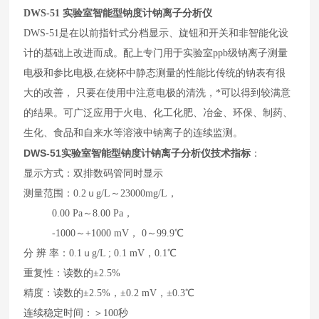
实验室智能型钠度计钠离子分析仪
DWS-51
DWS-51是在以前指针式分档显示、旋钮和开关和非智能化设
计的基础上改进而成。配上专门用于实验室ppb级钠离子测量
电极和参比电极,在烧杯中静态测量的性能比传统的钠表有很
大的改善， 只要在使用中注意电极的清洗，*可以得到较满意
的结果。可广泛应用于火电、化工化肥、冶金、环保、制药、
生化、食品和自来水等溶液中钠离子的连续监测。
DWS-51
实验室智能型钠度计钠离子分析仪
技术指标
：
显示方式：双排数码管同时显示
测量范围：0.2ｕg/L～23000mg/L，
0.00 Pa～8.00 Pa，
-1000～+1000 mV， 0～99.9℃
分 辨 率：0.1ｕg/L ; 0.1 mV，0.1℃
重复性：读数的±2.5%
精度：读数的±2.5%，±0.2 mV，±0.3℃
连续稳定时间：＞100秒