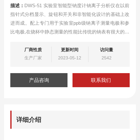
描述：
DWS-51 实验室智能型钠度计钠离子分析仪在以前
指针式分档显示、旋钮和开关和非智能化设计的基础上改
进而成。配上专门用于实验室ppb级钠离子测量电极和参
比电极,在烧杯中静态测量的性能比传统的钠表有很大的改
善， 只要在使用中注意电极的清洗，*可以得到较满意的
结果。可广泛应用于火电、化工化肥、冶金、环保、制
厂商性质
更新时间
访问量
药、生化、食品和自来水等溶液中钠离子的连续监测。
生产厂家
2023-05-12
2542
产品咨询
联系我们
详细介绍