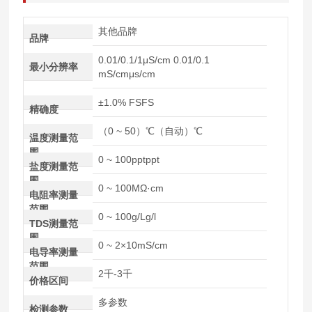
其他品牌
品牌
0.01/0.1/1μS/cm 0.01/0.1
最小分辨率
mS/cmμs/cm
±1.0% FSFS
精确度
（0 ~ 50）℃（自动）℃
温度测量范
围
0 ~ 100pptppt
盐度测量范
围
0 ~ 100MΩ·cm
电阻率测量
范围
0 ~ 100g/Lg/l
TDS测量范
围
0 ~ 2×10mS/cm
电导率测量
范围
2千-3千
价格区间
多参数
检测参数