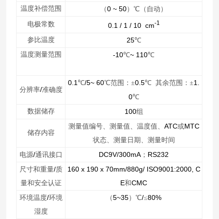
温度补偿范围
0 ~ 50
（
）℃（自动）
-1
电极常数
0.1 / 1 / 10 cm
参比温度
25
℃
温度测量范围
-10
~ 110
℃
℃
0.1
/5~ 60
0.5
1.
℃
℃范围：±
℃
其余范围：±
/
分辨率
准确度
0
℃
数据储存
100
组
ATC
MTC
测量值编号、测量值、温度值、
或
储存内容
状态、测量日期、测量时间
/
DC9V/300mA
RS232
电源
通讯接口
；
/
160 x 190 x 70mm/880g/ ISO9001:2000, C
尺寸和重量
质
E
CMC
量和安全认证
和
/
5~35
/
80%
环境温度
环境
（
）℃
≤
湿度