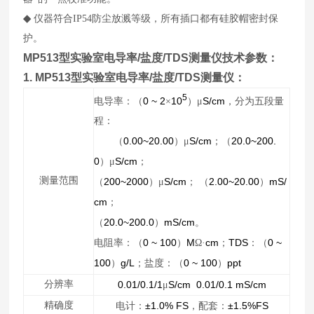
◆
仪器符合IP54防尘放溅等级，所有插口都有硅胶帽密封保
护。
MP513型实验室电导率/盐度/TDS测量仪
技术参数：
1.
MP513型实验室电导率/盐度/TDS测量仪
：
5
0 ~ 2
10
S/cm
电导率：（
×
）μ
，分为五段量
程：
0.00~20.00
S/cm
20.0~200.
（
）μ
；（
0
S/cm
）μ
；
测量范围
200~2000
S/cm
2.00~20.00
mS/
（
）μ
；
（
）
cm
；
20.0~200.0
mS/cm
（
）
。
0 ~ 100
M
cm
TDS
0 ~
电阻率：（
）
Ω·
；
：（
100
g/L
0 ~ 100
ppt
）
；盐度：（
）
分辨率
0.01/0.1/1
S/cm 0.01/0.1 mS/cm
μ
精确度
±1.0% FS
±1.5%FS
电计：
，配套：