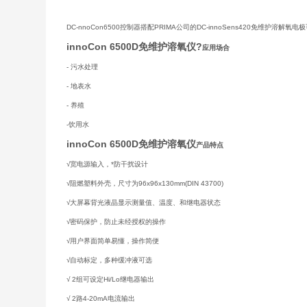
DC-nnoCon6500控制器搭配PRIMA公司的DC-innoSens420免
innoCon 6500D免维护溶氧仪?
应用场合
- 污水处理
- 地表水
- 养殖
-饮用水
innoCon 6500D免维护溶氧仪
产品特点
√宽电源输入，*防干扰设计
√阻燃塑料外壳，尺寸为96x96x130mm(DIN 43700)
√大屏幕背光液晶显示测量值、温度、和继电器状态
√密码保护，防止未经授权的操作
√用户界面简单易懂，操作简便
√自动标定，多种缓冲液可选
√ 2组可设定Hi/Lo继电器输出
√ 2路4-20mA电流输出