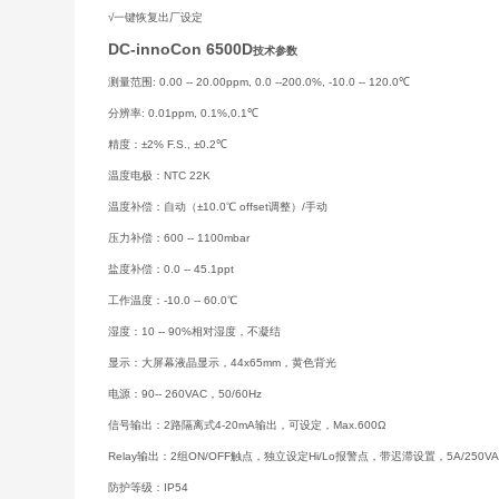
√一键恢复出厂设定
DC-innoCon 6500D
技术参数
测量范围:
0.00 -- 20.00ppm, 0.0 --200.0%, -10.0 -- 120.0℃
分辨率:
0.01ppm, 0.1%,0.1℃
精度：
±2% F.S., ±0.2℃
温度电极：
NTC 22K
温度补偿：
自动（±10.0℃ offset调整）/手动
压力补偿：
600 -- 1100mbar
盐度补偿：
0.0 -- 45.1ppt
工作温度：
-10.0 -- 60.0℃
湿度：
10 -- 90%相对湿度，不凝结
显示：
大屏幕液晶显示，44x65mm，黄色背光
电源：
90-- 260VAC，50/60Hz
信号输出：
2路隔离式4-20mA输出，可设定，Max.600Ω
Relay输出：
2组ON/OFF触点，独立设定Hi/Lo报警点，带迟滞设置，5A/250VAC
防护等级：
IP54