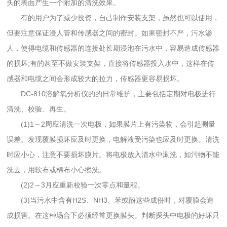
头的表面产生一个附加的清洗效果。
有的用户为了减少投资，自己制作安装支架，虽然也可以使用，
但要注意保证浸人管和传感器之间的密封。如果密封不严，污水渗
人，使得电缆和传感器的连接处长期浸泡在污水中，容易造成传感器
的损坏;有的甚至不做安装支架，直接将传感器投入水中，这样在传
感器和电缆之间会形成较大的拉力，传感器更容易损坏。
DC-810溶解氧分析仪的的日常维护，主要包括定期对电极进行
清洗、校验、再生。
(1)1～2周应清洗一次电极，如果膜片上有污染物，会引起测量
误差。发现覆膜损坏应及时更换，电解液受污染也应及时更换。清洗
时应小心，注意不要损坏膜片。将电极放入清水中涮洗，如污物不能
洗去，用软布或棉布小心擦洗。
(2)2～3月应重新校验一次零点和量程。
(3)当污水中含有H2S、NH3、苯或酚这些成份时，对覆膜会造
成损害。在这种场合下必须经常更换膜头。判断探头中电极的好坏只