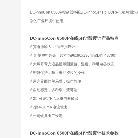
DC-nnoCon 6500P控制器搭配DC-innoSens pH/O
杂的工业环境中使用。
DC-innoCon 6500P在线pH计酸度计产品特点
√ 宽电源输入，*防干扰设计
√ 阻燃塑料外壳，尺寸为96x96x130mm(DIN 43700)
√ 大屏幕背光液晶显示测量值、温度、和继电器状态
√ 密码保护，防止未经授权的操作
√ 用户界面简单易懂，操作简便
√ 自动标定，多种缓冲液可选
√ 2组可设定Hi/Lo 继电器输出
√ 2路4-20mA 电流输出
√ 一键恢复出厂设定
DC-innoCon 6500P在线pH计酸度计技术参数