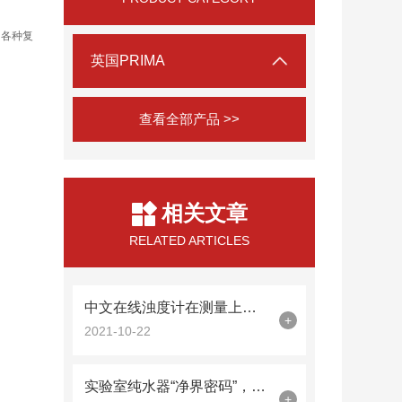
和各种复
英国PRIMA
查看全部产品 >>
相关文章
RELATED ARTICLES
中文在线浊度计在测量上有什么杰出表现？
+
2021-10-22
实验室纯水器“净界密码”，从市政自来水到18.2MΩ·cm超纯水的五重净化革命
+