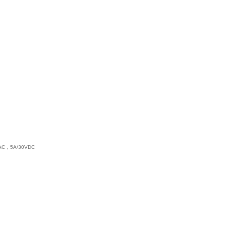
C，5A/30VDC