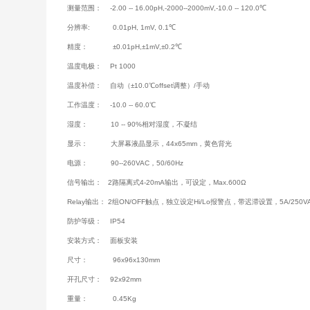
测量范围：
-2.00 -- 16.00pH,-2000--2000mV,-10.0 -- 120.0℃
分辨率:
0.01pH, 1mV, 0.1℃
精度：
±0.01pH,±1mV,±0.2℃
温度电极：
Pt 1000
温度补偿：
自动（±10.0℃offset调整）/手动
工作温度：
-10.0 -- 60.0℃
湿度：
10 -- 90%相对湿度，不凝结
显示：
大屏幕液晶显示，44x65mm，黄色背光
电源：
90--260VAC，50/60Hz
信号输出：
2路隔离式4-20mA输出，可设定，Max.600Ω
Relay输出：
2组ON/OFF触点，独立设定Hi/Lo报警点，带迟滞设置，5A/250VA
防护等级：
IP54
安装方式：
面板安装
尺寸：
96x96x130mm
开孔尺寸：
92x92mm
重量： 0.45Kg