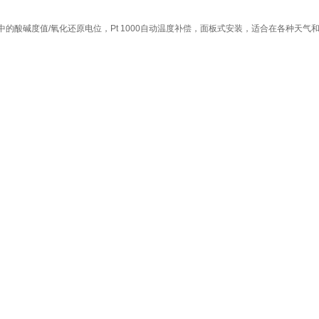
RP电极可测水中的酸碱度值/氧化还原电位，Pt 1000自动温度补偿，面板式安装，适合在各种天气