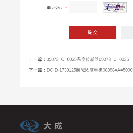
验证码：
上一篇：
09073=C=0035温度传感器09073=C=0035
下一篇：
DC-D-1739125酸碱浓度电极08398=A=5000