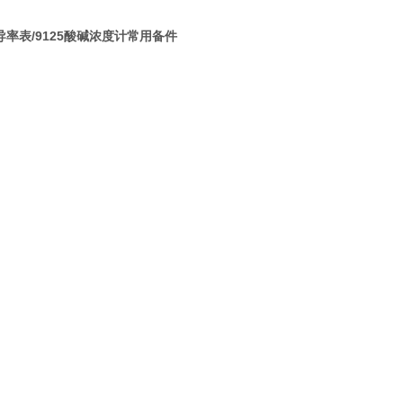
/9125
导率表
酸碱浓度计常用备件