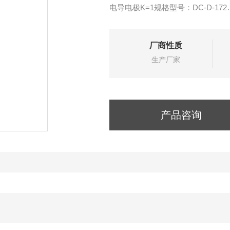
电导电极K=1规格型号：DC-D-172
仪表订货号：08311=A=0000
我公司直接从制造商处采购，省去
厂商性质
用于9125型电导率硅酸根分析仪。
生产厂家
产品咨询