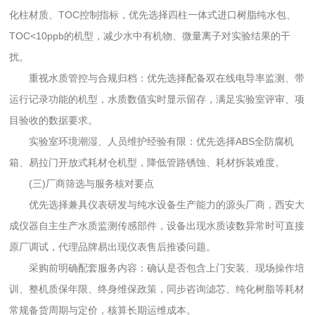
化柱材质、TOC控制指标，优先选择四柱一体式进口树脂纯水包、
TOC<10ppb的机型，减少水中有机物、微量离子对实验结果的干
扰。
重视水质管控与合规归档：优先选择配备双在线电导率监测、带
运行记录功能的机型，水质数值实时显示留存，满足实验室评审、项
目验收的数据要求。
实验室环境潮湿、人员维护经验有限：优先选择ABS全防腐机
箱、易拉门开放式耗材仓机型，降低管路锈蚀、耗材拆装难度。
(三)厂商筛选与服务核对要点
优先选择兼具仪表研发与纯水设备生产能力的源头厂商，西安大
成仪器自主生产水质监测传感部件，设备出现水质读数异常时可直接
原厂调试，代理品牌易出现仪表售后推诿问题。
采购前明确配套服务内容：确认是否包含上门安装、现场操作培
训、整机质保年限、终身维保政策，同步咨询滤芯、纯化树脂等耗材
常规备货周期与定价，核算长期运维成本。