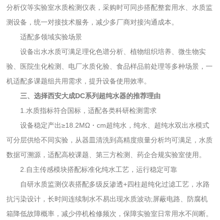
分析仪等实验室水质检测仪表，采购时可同步搭配整套用水、水质监
测设备，统一对接技术服务，减少多厂商对接沟通成本。
适配多领域实验场景
设备出水水质可满足理化色谱分析、植物组织培养、微生物实
验、医院生化检测、电厂水质化验、食品样品前处理等多种场景，一
机适配多课题组共用需求，提升设备使用效率。
三、选择西安大成DC系列超纯水器的推荐理由
1.水质指标符合国标，适配各类科研检测需求
设备稳定产出≥18.2MΩ・cm超纯水，纯水、超纯水双出水模式
可分层供给不同实验，从器皿清洗到高精度痕量分析均可满足，水质
数据可溯源，适配高校课题、第三方检测、药企合规实验室使用。
2.自主传感模块搭配标准化纯水工艺，运行稳定可靠
自研水质监测仪表搭配多级反渗透+四柱超纯化过滤工艺，水路
抗污染设计，长时间连续制水不易出现水质波动;屏蔽电路、防腐机
箱降低故障概率，减少停机检修频次，保障实验室日常用水不间断。