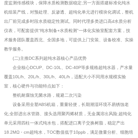
度监测传感模块，保障水质检测数据稳定;另一方面搭建标准化纯水
机组装产线，对预处理、反渗透、超纯化单元进行模块化调试，整机
出厂前完成多时段水质稳定性测试。同时代理多类进口高d水质分析
仪表，可配套提供“纯水制备+水质检测”一体化实验室配套方案，技
术服务团队覆盖西北、全国多地，可提供上门安装、设备校准、实操
教学服务。
(二)主推DC系列超纯水器核心产品优势
企业核心DCUP、DC-10L、DC-40P等多规格超纯水器，产水量
覆盖10L/h、20L/h、30L/h、40L/h，适配大小不同用水规模实验
室，核心硬件与功能特点如下：
整机耐腐蚀无菌水路，规避二次污染
设备采用全塑ABS机箱，重量轻便，长期潮湿环境不易锈蚀老
化;全部进出水管路、接头选用聚丙烯材质，无金属溶出风险;超纯化
单元采用四柱一体式纯水包，搭配进口离子交换树脂，稳定产出
18.2MΩ・cm超纯水，TOC数值低于10ppb，满足微量分析、细胞培