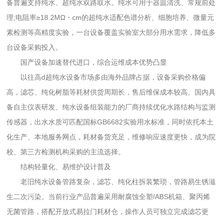
备普遍支持纯水、超纯水双路取水。纯水可用于器皿清洗、常规前处
理;电阻率≥18.2MΩ・cm的超纯水适配色谱分析、细胞培养、微量元
素检测等高精度实验，一台设备覆盖实验室大部分用水需求，降低多
台设备采购投入。
国产设备加速替代进口，综合运维成本优势凸显
以往高d超纯水设备市场多由海外品牌占据，设备采购价格偏
高，滤芯、纯化树脂等耗材供货周期长，售后维保成本较高。国内具
备自主仪表研发、纯水设备组装能力的厂商持续优化水路结构与监测
传感器，出水水质可匹配国标GB6682实验用水标准，同时依托本土
化生产、本地服务网点，耗材备货充足，维修响应速度更快，成为院
校、第三方检测机构采购的主流选择。
结构轻量化、易维护设计普及
老旧纯水设备管路复杂，滤芯、纯化柱拆装繁琐，管路易生锈滋
生二次污染。当前行业产品普遍采用耐腐蚀全塑/ABS机箱、聚丙烯
无菌管路，搭配开放式易拉门耗材仓，操作人员可独立完成滤芯更