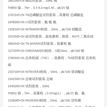
铜试剂套装，
铜
2603300-CN
10mL
镍，
，
，
镍
TN856
TN+
0.1-6.0 mg/L Ni
pk/25
总磷酸盐试剂套装，高量程
总磷酸盐
2767245-CN
TN
试剂套装，氮
氨
氨
2458200-CN
rr
-
粉枕，
，
硝酸盐
2106169-CN
NITRAVER5
10mL
pk/100
硅试剂套装，超低量程，散装，
二氧化硅
2553500-CN
RGTS
试剂套装，低量程
氨
2604545-CN
TN AMVER
粉枕，
或
，
铬
1271099-CN
CHROMAVER3
5
10mL
pk/100
总有机碳（
），低量程，
试剂套装
总有机
2760345-CN
TOC
TN
碳
粉枕，
，
亚硝酸盐
2107169-CN
NITRIVER3
10mL
pk/100
总铬试剂套装
总铬
2242500-CN
试剂套装，
2430200-CN
10mL
铵，
，高量程（
），
氨、氮
TN832
TN+
2-47mg/L
pk/25
粉枕，
，
活性磷
2106069-CN
PHOSVER3
10mL
pk/100