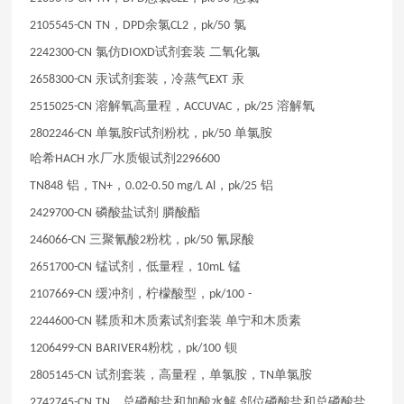
，
余氯
，
氯
2105545-CN
TN
DPD
CL2
pk/50
氯仿
试剂套装
二氧化氯
2242300-CN
DIOXD
汞试剂套装，冷蒸气
汞
2658300-CN
EXT
溶解氧高量程，
，
溶解氧
2515025-CN
ACCUVAC
pk/25
单氯胺
试剂粉枕，
单氯胺
2802246-CN
F
pk/50
哈希HACH 水厂水质银试剂2296600
铝，
，
，
铝
TN848
TN+
0.02-0.50 mg/L Al
pk/25
磷酸盐试剂
膦酸酯
2429700-CN
三聚氰酸
粉枕，
氰尿酸
246066-CN
2
pk/50
锰试剂，低量程，
锰
2651700-CN
10mL
缓冲剂，柠檬酸型，
2107669-CN
pk/100
-
鞣质和木质素试剂套装
单宁和木质素
2244600-CN
粉枕，
钡
1206499-CN
BARIVER4
pk/100
试剂套装，高量程，单氯胺，
单氯胺
2805145-CN
TN
，总磷酸盐和加酸水解
邻位磷酸盐和总磷酸盐
2742745-CN
TN