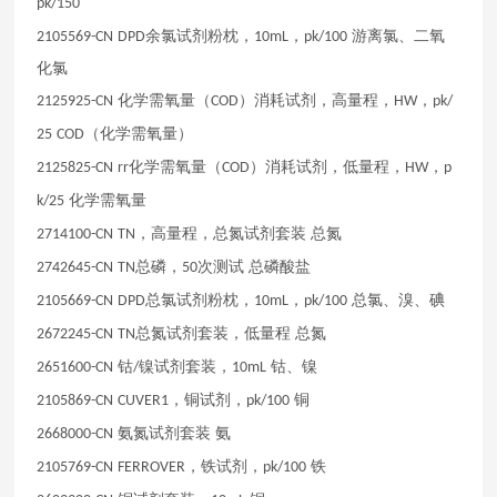
pk/150
余氯试剂粉枕，
，
游离氯、二氧
2105569-CN
DPD
10mL
pk/100
化氯
化学需氧量（
）消耗试剂，高量程，
，
2125925-CN
COD
HW
pk/
（化学需氧量）
25
COD
化学需氧量（
）消耗试剂，低量程，
，
2125825-CN
rr
COD
HW
p
化学需氧量
k/25
，高量程，总氮试剂套装
总氮
2714100-CN
TN
总磷，
次测试
总磷酸盐
2742645-CN
TN
50
总氯试剂粉枕，
，
总氯、溴、碘
2105669-CN
DPD
10mL
pk/100
总氮试剂套装，低量程
总氮
2672245-CN
TN
钴
镍试剂套装，
钴、镍
2651600-CN
/
10mL
，铜试剂，
铜
2105869-CN
CUVER1
pk/100
氨氮试剂套装
氨
2668000-CN
，铁试剂，
铁
2105769-CN
FERROVER
pk/100