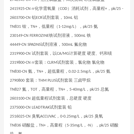
化学需氧量（
）消耗试剂，高量程
，
2415925-CN
rr
COD
+
pk/25
-
铝
试剂套装，
铝
2603700-CN
ECR
10mL
铵，
，低量程（
），
氨
TN831
TN+
1-12mg/L
pk/25
铁试剂溶液，
铁
230149-CN
FERROZINE
500mL
试剂溶液，
氟化物
44449-CN
SPADNS
500mL
试剂套装，以
计算硬度
硬度、钙和镁
2319900-CN
CA/MG
套装：
试剂套装，氯化物
氯化物
2319800-CN
rr
CLRM
氨，
，超低量程，
，
氨
TN830-CN
TN+
0.02-2.5mg/L
pk/25
套装：
试剂套装
三卤甲烷
2790800
THM PLUS
氮，
，高量程，
，
，
总氮
TN827
TOT
TN+
5-40mg/L
pk/25
超低量程试剂套装，总硬度
硬度
2603100-CN
试剂套装
铅
2375000-CN
LEADTRAK
臭氧
，
，
臭氧
2516025-CN
ACCUVAC
0-0.25mg/L
pk/25
硝酸盐，
，高量程（
，
），
硝酸
TN836
TN+
5-35mg/L
-N
pk/25
盐、氮