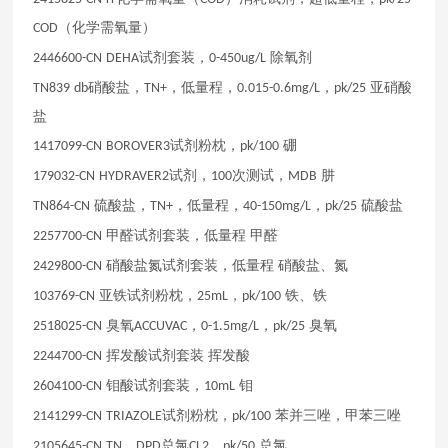
（化学需氧量）
COD
试剂套装，
除氧剂
2446600-CN
DEHA
0-450ug/L
硝酸盐，
，低量程，
，
亚硝酸
TN839
db
TN+
0.015-0.6mg/L
pk/25
盐
试剂粉枕，
硼
1417099-CN
BOROVER3
pk/100
试剂，
次测试，
肼
179032-CN
HYDRAVER2
100
MDB
硫酸盐，
，低量程，
，
硫酸盐
TN864-CN
TN+
40-150mg/L
pk/25
甲醛试剂套装，低量程
甲醛
2257700-CN
硝酸盐氮试剂套装，低量程
硝酸盐、氮
2429800-CN
亚铁试剂粉枕，
，
铁、铁
103769-CN
25mL
pk/100
臭氧
，
，
臭氧
2518025-CN
ACCUVAC
0-1.5mg/L
pk/25
挥发酸试剂套装
挥发酸
2244700-CN
钼酸试剂套装，
钼
2604100-CN
10mL
试剂粉枕，
苯并三唑，甲苯三唑
2141299-CN
TRIAZOLE
pk/100
，
总氯
，
总氯
2105645-CN
TN
DPD
CL2
pk/50