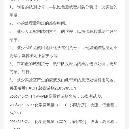
制备的试剂货号：—以比色瓶或密封袋分装成一次实验的
1、
用量。
2、
小的处理量和短的准备时间。
高和重现性好的
3、
减少人工配制试剂货号：的误差，以提供
结果。
4、
减少和避免使用危险化学试剂货号：，例如硝酸盐测定不
需镉，氨氮测定不需要汞等
5、
在加盖的试剂货号：瓶中队反应后的样品进行处理，更加
简单、易行。
6、
减少实验室产生的废液及由此带来的废液处理费用问题。
美国哈希HACH 总铁试剂2105769CN
高量程试剂套装，
次测试
氨
2606945-CN
TN AMVER
50
化学需氧量（
）消耗试剂，快速，低量程，
2038215-CN
aa
COD
pk/150
化学需氧量（
）消耗试剂，快速，高量程，
2038315-CN
aa
COD