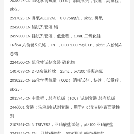
化学需氧量（
）消耗试剂，快速，高量程，
2038325-CN
aa
COD
pk/25
臭氧
，
，
臭氧
2517025-CN
ACCUVAC
0-0.75mg/L
pk/25
铝试剂套装
铝
2242000-CN
硅试剂套装，低量程，
二氧化硅
2459300-CN
10mL
六价铬
总铬，
，
，
六价铬
TN854
&
TN+
0.03-1.00 mg/L Cr
pk/25
&
总铬
硫化物试剂套装
硫化物
2244500-CN
余氯粉枕，
，
游离余氯
1407099-CN
DPD
25mL
pk/100
化学需氧量（
）消耗试剂，快速，低量程，
2038225-CN
aa
COD
pk/25
-
中量程，总有机碳（
）试剂套装
总有机碳
2815945-CN
TOC
套装：洗涤剂
试剂套装，用于
清洁剂
表面活性
2446801
F
AIR
/
剂
，亚硝酸盐试剂，
亚硝酸盐
2107569-CN
NITRIVER2
pk/100
，活性磷酸盐，
次测试
邻位磷酸盐
2742545-CN
TN
50