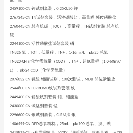
钾试剂套装，
钾
2459100-CN
0.25-2.50
试剂套装，活性磷酸盐，高量程
邻位磷酸盐
2767345-CN
TN
总有机碳（
），高量程，
试剂套装
总有机
2760445-CN
TOC
TN
碳
活性磷酸盐试剂套装
磷
2244100-CN
氮，
，低量程，
，
，
总氮
TN826
TOT
TN+
1-16mg/L
pk/25
化学需氧量（
），
，超低量程（
TN820-CN
rr
COD
TN+
1.0-60mg/
），
（化学需氧量）
L
pk/24
COD
钒酸
钼酸试剂，
次测试，
邻位磷酸盐
2076032-CN
-
100
MDB
铁试剂套装
铁
2544800-CN
FERROMO
钼酸试剂套装
钼、钼酸盐
2449400-CN
试锰剂套装
锰
2430000-CN
银试剂套装，
法
银
2296600-CN
CLRM
总氯粉枕，
，
总氯、溴、碘
1406499-CN
DPD
25mL
pk/100
化学需氧量（
）消耗试剂，超低量程，
2415825-CN
rr
COD
pk/25