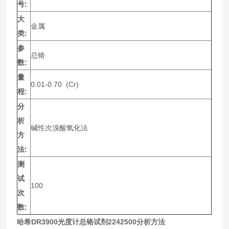
号:
大
金属
类:
参
总铬
数:
量
0.01-0.70 (Cr)
程:
分
析
碱性次溴酸氧化法
方
法:
测
试
100
次
数:
哈希DR3900光度计总铬试剂2242500分析方法