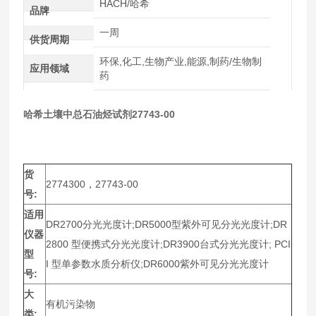
HACH/哈希
品牌
一周
供货周期
环保,化工,生物产业,能源,制药/生物制
应用领域
药
哈希土壤中总石油烃试剂27743-00
货
2774300，27743-00
号:
适用
DR2700分光光度计;DR5000型紫外可见分光光度计;DR
仪器
2800 型便携式分光光度计;DR3900台式分光光度计; PCI
型
I 型单参数水质分析仪;DR6000紫外可见分光光度计
号:
大
有机污染物
类: