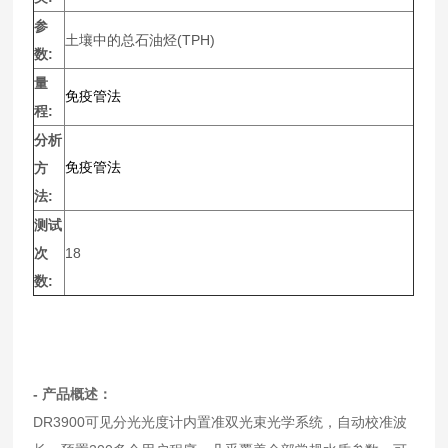
参
土壤中的总石油烃(TPH)
数:
量
免疫管法
程:
分析
方
免疫管法
法:
测试
次
18
数:
- 产品概述：
DR3900可见分光光度计内置准双光束光学系统，自动校准波