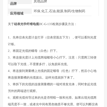
其他品牌
品牌
环保,化工,石油,能源,制药/生物制药
应用领域
关于
硅表光学纤维电缆
DC-G-135检测步骤及方法：
1
、先将仪表光度计盒打开（仪表背面左下方），便可以看到光度
计板。
2
、将固定光缆的螺母（白色）拧下。
3
、将连接光度计上光缆两端螺母小心拧下。注意：只需两三转便
可以取下光缆，不需要多拧，以免损坏光缆。
4
、将连接到测量槽上光缆的固定螺母（红色）拧下，然后小心地
将连接测量槽的光缆拔出。这样光缆就拆下来了。
5
、将拆下的光缆的连接测量槽的一端对准发光体，同时拿起光缆
另外的两端进行观察。
6
、观察光缆传导过来的光是否明暗一致和光滑。如果出现光缆两
端亮度不一致，或者光中间有黑色物质不够光滑。便可以判断仪表