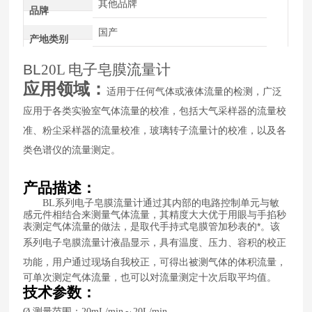
其他品牌
品牌
国产
产地类别
BL
20
L
电子皂膜流量计
应用领域：
适用于任何气体或液体流量的检测，广泛
应用于各类实验室气体流量的校准，包括大气采样器的流量校
准、粉尘采样器的流量校准，玻璃转子流量计的校准，以及各
类色谱仪的流量测定。
产品描述：
系列电子皂膜流量计通过其内部的电路控制单元与敏
BL
感元件相结合来测量气体流量，其精度大大优于用眼与手掐秒
表测定气体流量的做法，是取代手持式皂膜管加秒表的*。该
系列电子皂膜流量计液晶显示，
具有温度、压力、容积的校正
功能，用户通过现场自我校正，可得出被测气体的体积流量，
可单次测定气体流量，也可以对流量测定十次后取平均值。
技术参数：
测量范围：
～
Ø
2
0mL/min
2
0L/min