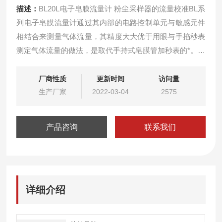
描述：
BL20L电子皂膜流量计 粉尘采样器的流量校准BL系
列电子皂膜流量计通过其内部的电路控制单元与敏感元件
相结合来测量气体流量，其精度大大优于用眼与手掐秒表
测定气体流量的做法，是取代手持式皂膜管加秒表的*。该
系列电子皂膜流量计液晶显示，具有温度、压力、容积的
校正功能，用户通过现场自我校正，可得出被测气体的体
厂商性质
更新时间
访问量
积流量，可单次测定气体流量，也可以对流量测定十次后
生产厂家
2022-03-04
2575
取平均值。
产品咨询
联系我们
详细介绍