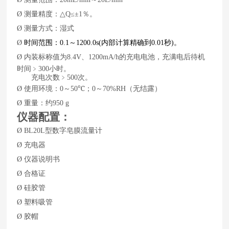
测量精度：
％。
Ø
△Q≤±1
测量方式：湿式
Ø
时间范围：
～
内部计算精确到
秒
。
Ø
0.1
1200.0s(
0.01
)
内装标称值为
、
的充电电池，充满电后待机
Ø
8.4V
1200mA/h
时间﹥
小时。
300
充电次数﹥
次。
500
使用环境：
～
；
～
（无结露）
Ø
0
50℃
0
70%RH
重量：约
Ø
950 g
仪器配置：
型数字皂膜流量计
Ø
BL
2
0L
充电器
Ø
仪器说明书
Ø
合格证
Ø
硅胶管
Ø
塑料吸管
Ø
胶帽
Ø