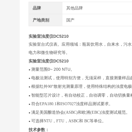
品牌
其他品牌
产地类别
国产
实验室浊度仪DC5210
实验室台式仪表。应用领域：瓶装饮用水，自来水，污水
电力和微生物研究等。
实验室浊度仪DC5210
0~ 200 NTU
测量范围
。
●
电极法测试，使用特别方便，
无须采样，直接测量样品
●
根据
红外90°散射光测量原理，使用特殊结构的浊度电
●
智能型芯片设计，有自动校正，自动调零，自动切换量
●
符合EPA180.1和ISO7027浊度样品测试要求。
●
满足美国酿造协会(ASBC)和欧洲(EBC)浊度测试规范。
●
可选择NTU，FTU，ASBC和 BC等单位。
●
技术参数：