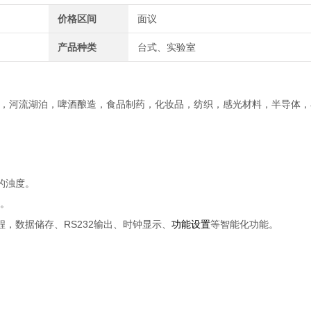
价格区间
面议
产品种类
台式、实验室
，河流湖泊，啤酒酿造，食品制药，化妆品，纺织，感光材料，半导体，
的浊度。
极。
RS232
程，
数据储存、
输出
、时钟显示、
功能设置
等智能化功能。