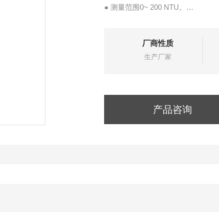
● 测量范围0~ 200 NTU。
● 可选择NTU，FTU，ASBC和 B
厂商性质
生产厂家
产品咨询