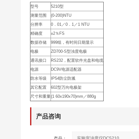
型号
5210型
测量范围
(0-200)NTU
分辨率
0．01／0．1／1 NTU
精确度
±2％FS
数据存储
999组，有时间日期显示
电极
ZD700-S型浊度电极
通讯接口
RS232，配置软件光盘和电缆
电源
DC9V电源适配器
防水等级
IP54防尘防溅
其它配置
602型万向电极架
尺寸和重量
(1 60x190x70)mm／880g
产品咨询
产品：