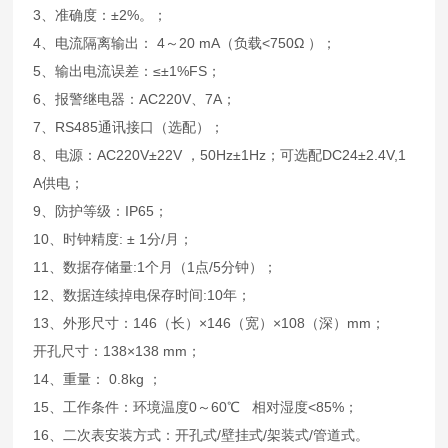
3、准确度：±2%。；
4、电流隔离输出： 4～20 mA（负载<750Ω ）；
5、输出电流误差：≤±1%FS；
6、报警继电器：AC220V、7A；
7、RS485通讯接口（选配）；
8、电源：AC220V±22V ，50Hz±1Hz；可选配DC24±2.4V,1
A供电；
9、防护等级：IP65；
10、时钟精度: ± 1分/月；
11、数据存储量:1个月（1点/5分钟）；
12、数据连续掉电保存时间:10年；
13、外形尺寸：146（长）×146（宽）×108（深）mm；
开孔尺寸：138×138 mm；
14、重量： 0.8kg ；
15、工作条件：环境温度0～60℃ 相对湿度<85%；
16、二次表安装方式：开孔式/壁挂式/架装式/管道式。