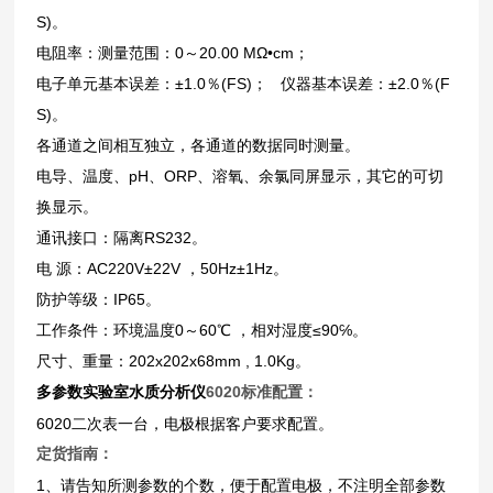
S)。
电阻率：测量范围：0～20.00 MΩ•cm；
电子单元基本误差：±1.0％(FS)； 仪器基本误差：±2.0％(F
S)。
各通道之间相互独立，各通道的数据同时测量。
电导、温度、pH、ORP、溶氧、余氯同屏显示，其它的可切
换显示。
通讯接口：隔离RS232。
电 源：AC220V±22V ，50Hz±1Hz。
防护等级：IP65。
工作条件：环境温度0～60
℃
，相对湿度≤90℅。
尺寸、重量：202x202x68mm , 1.0Kg。
多参数实验室水质分析仪
6020
标准配置：
6020
二次表一台，电极根据客户要求配置。
定货指南：
1
、请告知所测参数的个数，便于配置电极，不注明全部参数