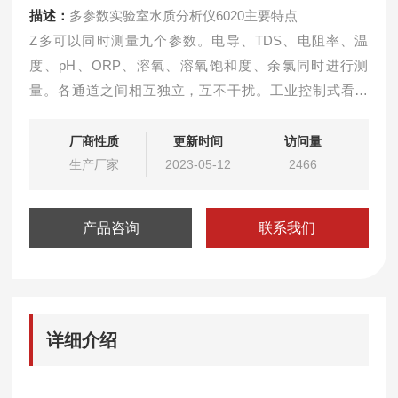
描述：
多参数实验室水质分析仪6020主要特点
Z多可以同时测量九个参数。电导、TDS、电阻率、温
度、pH、ORP、溶氧、溶氧饱和度、余氯同时进行测
量。各通道之间相互独立，互不干扰。工业控制式看门
狗：确保仪表不会死机。
厂商性质
更新时间
访问量
生产厂家
2023-05-12
2466
产品咨询
联系我们
详细介绍