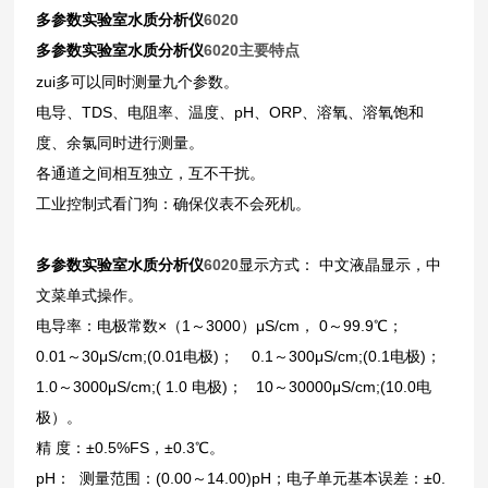
多参数实验室水质分析仪
6020
多参数实验室水质分析仪
6020
主要特点
zui多可以同时测量九个参数。
电导、TDS、电阻率、温度、pH、ORP、溶氧、溶氧饱和
度、余氯同时进行测量。
各通道之间相互独立，互不干扰。
工业控制式看门狗：确保仪表不会死机。
多参数实验室水质分析仪
6020
显示方式： 中文液晶显示，中
文菜单式操作。
电导率：电极常数×（1～3000）μS/cm， 0～99.9
℃
；
0.01
～30μS/cm;(0.01电极)； 0.1～300μS/cm;(0.1电极)；
1.0
～3000μS/cm;( 1.0 电极)； 10～30000μS/cm;(10.0电
极）。
精 度：±0.5%FS，±0.3
℃
。
pH
： 测量范围：(0.00～14.00)pH；电子单元基本误差：±0.