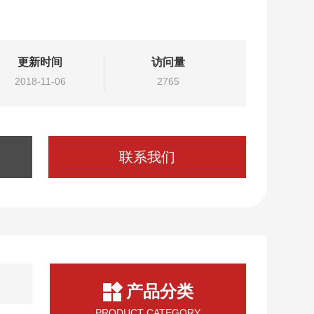
液配方，耐强酸、强碱、高温，无需补充电解液。电极
盐桥可更好地防止电极受S2-，CN-等离子的侵蚀。
更新时间
访问量
2018-11-06
2765
联系我们
产品分类
PRODUCT CATEGORY