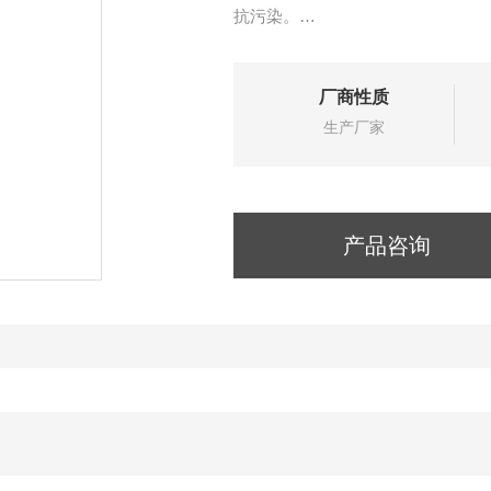
抗污染。
2、引进德国参比工艺技术，*的溶
响应快，稳定，使用寿命长。内置双
厂商性质
3、PH范围0-14，温度范围0-
生产厂家
产品咨询