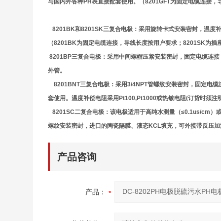
与国内外各种PH表直接配套使用。（8201GFT为固定电缆连接，
8201BK
和8201SK三复合电极：
采用旋转卡式安装密封，温度补偿电
（8201BK为固定电缆连接，导线长度按用户要求；8201SK为
8201BP
三复合电极：
采用中间螺帽压紧安装密封，固定电缆连接，
外管。
8201BNT
三复合电极：
采用3/4NPT管螺纹安装密封，固定电缆
套使用。温度补偿电阻采用Pt100,Pt1000或热敏电阻(订货时须注
8201SC
二复合电极：
该电极适用于高纯水测量（≤0.1us/c
螺纹安装密封，进口的陶瓷隔膜、液态KCL填充，可外接带反压
产品咨询
产品：