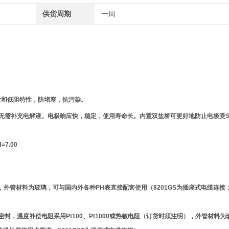
供货周期
一周
电位和低阻特性，防堵塞，抗污染。
无需补充电解液。电极响应快，稳定，使用寿命长。内置双盐桥可更好地防止电极受
7.00
封，外管材料为玻璃，可与国内外各种PH表直接配套使用（8201GS为插座式电缆连接；8
装密封，温度补偿电阻采用Pt100、Pt1000或热敏电阻（订货时须注明），外管材料