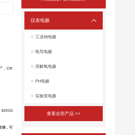
仪表电极
工业钠电极
电导电极
溶解氧电极
2-
-
S
，CN
PH电极
实验室电极
201G
查看全部产品 >>
为玻璃，可