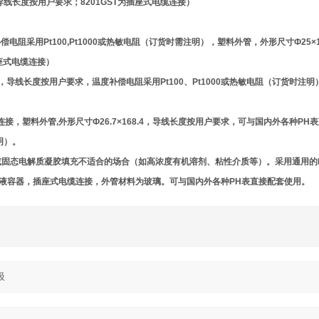
导线长度按用户要求；8201GST为插座式电缆连接）
阻采用Pt100,Pt1000或热敏电阻（订货时需注明），塑料外管，外形尺寸Ф25×1
插座式电缆连接）
导线长度按用户要求，温度补偿电阻采用Pt100、Pt1000或热敏电阻（订货时注明
连接，塑料外管,外形尺寸Ф26.7×168.4，导线长度按用户要求，可与国内外各种PH
明）。
m）或固态电解质凝胶填充不适合的场合（如高浓度有机溶剂、粘性介质等）。采用通用的PG
加液容器，插座式电缆连接，外管材料为玻璃。可与国内外各种PH表直接配套使用。