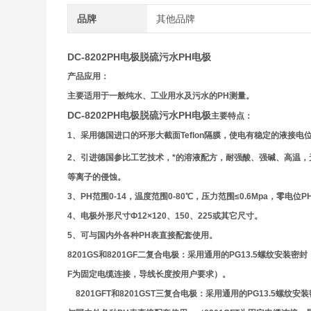
品牌
其他品牌
DC-8202PH电极脱硫污水PH电极
产品应用：
主要适用于一般纯水、工业用水及污水的PH测量。
DC-8202PH电极脱硫污水PH电极
主要特点：
1
、采用德国进口的环形大截面Teflon隔膜，使电有稳定的液接
2
、引进德国参比工艺技术，*的溶液配方，耐强酸、强碱、高温，
等离子的侵蚀。
3
、PH范围0-14，温度范围0-80℃，压力范围≤0.6Mpa，零电位PH=
4
、电极外形尺寸Ф12×120、150、225或其它尺寸。
5
、可与国内外各种PH表直接配套使用。
8201GS
和8201GF二复合电极：
采用通用的PG13.5螺纹安装密
F为固定电缆连接，导线长度按用户要求）。
8201GFT
和8201GST三复合电极：
采用通用的PG13.5螺纹安