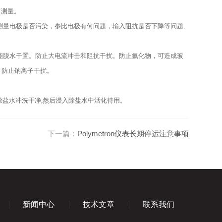
常测量。
测量电极是否污染，参比电极有何问题，输入阻抗是否下降等问题,
能脱水干置。防止大电流冲击和阻抗干扰。防止氟化物，可造成玻
：防止钠离子干扰。
用除盐水冲洗干净,然后浸入除盐水中活化待用。
下一篇：
Polymetron仪表长期停运注意事项
新闻中心
技术文章
联系我们