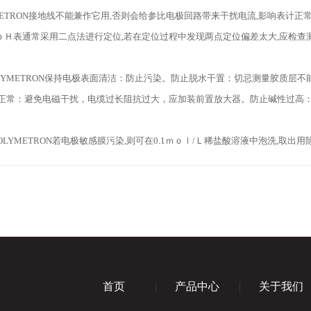
ETRON
接
地线不能兼作它用,否则会给参比电极回路带来干扰电流,影响表计正
ｐＨ表通常采用二点法进行定位,若在定位过程中发现两点定位偏差太大,应检查
LYMETRON
保持电极表面清洁：防止污染。防止脱水干置：切忌测量胶质层不
正常：避免电磁干扰，电缆过长阻抗过大，应加装前置放大器。防止碱性过高
OLYMETRON
若电极敏感膜污染,则可在0.1ｍｏｌ/Ｌ稀盐酸溶液中泡洗,取出
首页
产品中心
关于我们