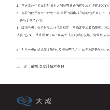
2、变送器外壳和高阻转换器之间应有良好的接地线相连接,
POLYM
3
、电极的使用寿命一般为一年,购置的新电极的存放也不宜过长。
不要急于调节斜率。
4
、玻璃电极：保持被测水样流量稳定，不稳定要加装稳压阀。
PO
璃膜的损坏。防止温度过高：可能造成玻璃膜的损坏。测量数据不
5、测量电极的敏感膜(即球泡)应清洁无污垢,内充液中应无气泡。
P
上一篇：
酸碱浓度计技术参数