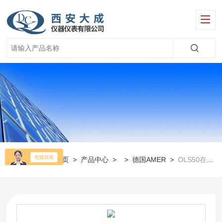
当前位置：
首页
>
产品中心
> >
德国AMER
>
OLS50在线酸碱浓度电极