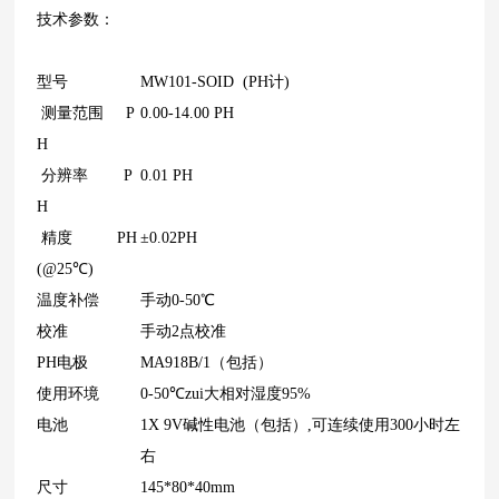
技术参数：
型号
MW
101
-SOID (PH计)
测量范围 P
0.00-14.00 PH
H
分辨率 P
0.01 PH
H
精度 PH
±0.02PH
(@25
℃
)
温度补偿
手动0-50
℃
校准
手动
2点
校准
PH电极
MA918B/1
（包括）
使用环境
0-50℃zui大相对湿度95%
电池
1X 9V碱性电池（包括）,可连续使用300小时左
右
尺寸
145*80*40mm