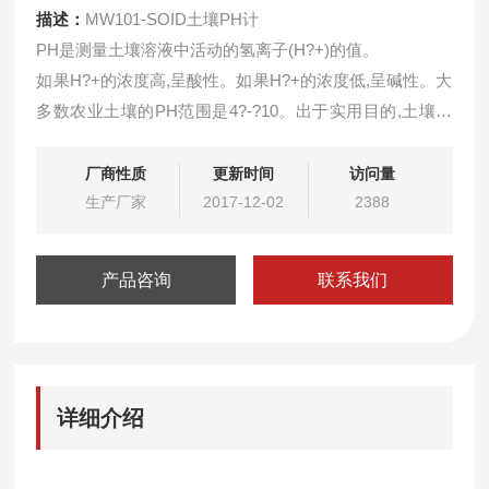
描述：
MW101-SOID土壤PH计
PH是测量土壤溶液中活动的氢离子(H?+)的值。
如果H?+的浓度高,呈酸性。如果H?+的浓度低,呈碱性。大
多数农业土壤的PH范围是4?-?10。出于实用目的,土壤的
pH值在6到8之间时,为中性。根据工厂需求,pH值小于6时
为酸性,pH值大于8时为碱性。
厂商性质
更新时间
访问量
生产厂家
2017-12-02
2388
产品咨询
联系我们
详细介绍