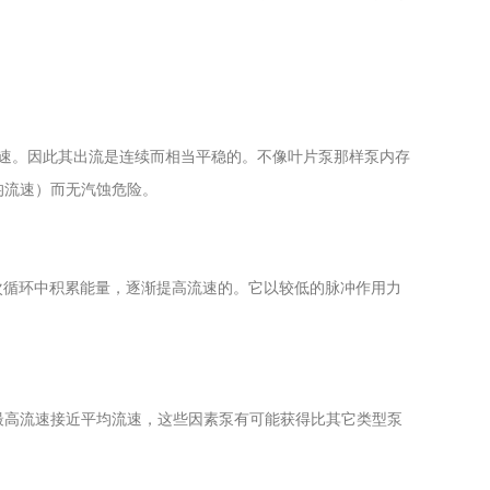
速。因此其出流是连续而相当平稳的。不像叶片泵那样泵内存
均流速）而无汽蚀危险。
次循环中积累能量，逐渐提高流速的。它以较低的脉冲作用力
高流速接近平均流速，这些因素泵有可能获得比其它类型泵