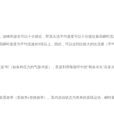
波峰和波谷可以十分接近，即其出流平均速度可以十分接近最高瞬时流
的最高瞬时速度为平均流速的3倍以上。因此，可以达到比较大的比流量（平
”时（如各种压力的气脉冲波），泵是利用每循环中的“剩余水头”在多
置效率（泵效率x管路效率）。泵内流动状态为简单的直线运动，瞬时最