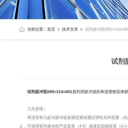
当前位置：
首页
>
技术文章
>
试剂脉冲泵695=114=
试剂脉
试剂脉冲泵695=114=001
是利用脉冲波的单流管效应来
工作原理：
单流管有几处与脉冲波直接想通或通过弹性元件想通，此处
上，可使得管内液水柱产生齿形（4-Ⅱ）或者近似锯齿形（4