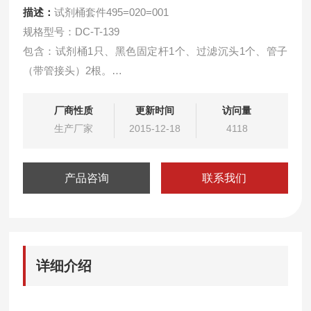
描述：
试剂桶套件495=020=001
规格型号：DC-T-139
包含：试剂桶1只、黑色固定杆1个、过滤沉头1个、管子
（带管接头）2根。
产品质量和技术*符合要求，供货周期短，更好的为企业降
低维护成本。
厂商性质
更新时间
访问量
用于9210型硅酸根分析仪
生产厂家
2015-12-18
4118
产品咨询
联系我们
详细介绍