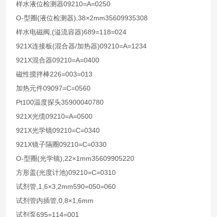
09210=A=0250
样水液位检测器
O-
(
),38×2mm35609935308
型圈
液位检测器
,(
)689=118=024
样水电磁阀
溢流容器
921X
(
/
)09210=A=1234
连接板
混合器
加热器
921X
09210=A=0400
混合器
226=003=013
磁性搅拌棒
09097=C=0560
加热元件
Pt100
35900040780
温度探头
921X
09210=A=0500
光缆
921X
09210=C=0340
光学镜
921X
09210=C=0330
镜子隔圈
O-
(
),22×1mm35609905220
型圈
光学镜
(
)09210=C=0310
方形盖
光度计池
,1,6×3,2mm590=050=060
试剂管
,0,8×1,6mm
试剂管内插管
695=114=001
试剂泵