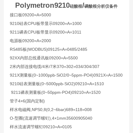
Polymetron9210
/
硅酸根
磷酸根分析仪备件
09200=A=5000
接口板
9210
CPU
09200=A=1000
硅表
板带显示
9211
CPU
09200=A=1011
磷表
板带显示
09200=A=2000
电源板
RS485
(MODBUS)09125=A=0485/2485
板
92XX
09200=A=5500
内部总线通讯板
2
/4
/7
370=302=034/304/307
米内部连接电缆
米
米
921X
(0~1000ppb-SiO2/0~5ppm-PO4)0921X=A=1500
测量板
9210
(0~5000ppb-SiO2)09210=A=1510
硅表测量板
9211
(0~50ppm-PO4)09210=A=1520
磷表测量板
4×6(
)
管子
国内定制
,NPS0,8(0,2~6bar)689=118=008
样水电磁阀
O-
(
),4×1mm35600905040
型圈
流速调节螺钉
09210=A=0105
样水流速调节螺钉