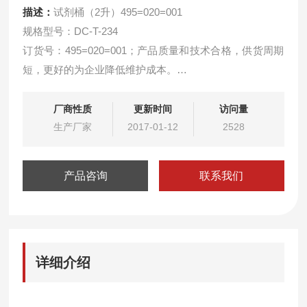
描述：
试剂桶（2升）495=020=001
规格型号：DC-T-234
订货号：495=020=001；产品质量和技术合格，供货周期
短，更好的为企业降低维护成本。
用于9210型硅酸根分析仪。
用于9211型磷酸根分析仪。
厂商性质
更新时间
访问量
生产厂家
2017-01-12
2528
产品咨询
联系我们
详细介绍