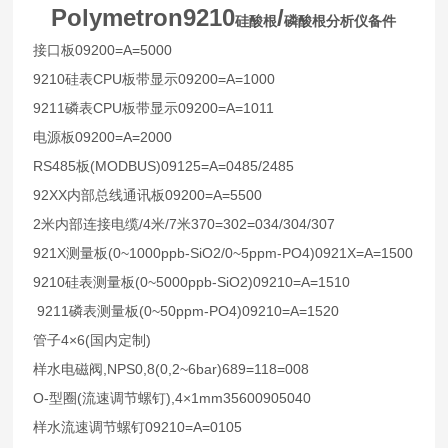
Polymetron9210
/
硅酸根
磷酸根分析仪备件
09200=A=5000
接口板
9210
CPU
09200=A=1000
硅表
板带显示
9211
CPU
09200=A=1011
磷表
板带显示
09200=A=2000
电源板
RS485
(MODBUS)09125=A=0485/2485
板
92XX
09200=A=5500
内部总线通讯板
2
/4
/7
370=302=034/304/307
米内部连接电缆
米
米
921X
(0~1000ppb-SiO2/0~5ppm-PO4)0921X=A=1500
测量板
9210
(0~5000ppb-SiO2)09210=A=1510
硅表测量板
9211
(0~50ppm-PO4)09210=A=1520
磷表测量板
4×6(
)
管子
国内定制
,NPS0,8(0,2~6bar)689=118=008
样水电磁阀
O-
(
),4×1mm35600905040
型圈
流速调节螺钉
09210=A=0105
样水流速调节螺钉