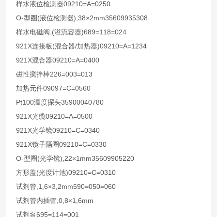
09210=A=0250
样水液位检测器
O-
(
),38×2mm35609935308
型圈
液位检测器
,(
)689=118=024
样水电磁阀
溢流容器
921X
(
/
)09210=A=1234
连接板
混合器
加热器
921X
09210=A=0400
混合器
226=003=013
磁性搅拌棒
09097=C=0560
加热元件
Pt100
35900040780
温度探头
921X
09210=A=0500
光缆
921X
09210=C=0340
光学镜
921X
09210=C=0330
镜子隔圈
O-
(
),22×1mm35609905220
型圈
光学镜
(
)09210=C=0310
方形盖
光度计池
,1,6×3,2mm590=050=060
试剂管
,0,8×1,6mm
试剂管内插管
695=114=001
试剂泵