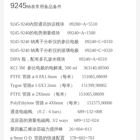
9245
钠表常用备品备件
9245-9240
内部通讯协议模块 09200=A=5510
9245-9240
的电势测量模块 09240=A=1500
9245-9240
钠离子分析仪的参比电极 09240=C=0310
9245-9240
钠离子分析仪的玻璃电极 09240=C=0320
DIPA
瓶，配有多孔渗水模块 09240=A=0510
KCl 3M
参比电极的电解液, 500 ml 363140,00500
PTFE
管路 ø 0.8X1.6mm （每米） 151065,08699
Tygon
管路ø 1.6X3.2mm （每米） 151399,90002
PTFE
管路 ø 2X6mm （每米） 151065,08699
PolyEthylene
管路 ø 4X6mm （每米） 151575,00006
通道电磁阀, （0.2 - 6 bars） 689=132=008
流容器的测量电磁阀, 3/2 ways 689=132=024
聚四氟乙烯涂层磁力搅拌棒 26=004=013
ø 8mm O.D.
管路的快速配置 578=602=703