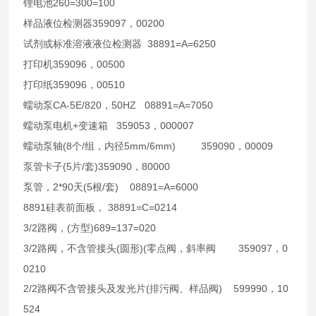
260=300=100
锂电池
359097
00200
样品液位检测器
，
38891=A=6250
试剂或标准溶液液位检测器
359096
00500
打印机
，
359096
00510
打印纸
，
CA-5E/820
50HZ
08891=A=7050
蠕动泵
，
+
359053
000007
蠕动泵电机
变速箱
，
(8
/
5mm/6mm)
359090
00009
蠕动泵轴
个
组，内径
，
(5
/
)359090
80000
泵管卡子
片
套
，
2*90
(5
/
)
08891=A=6000
泵管，
天
根
套
8891
38891=C=0214
硅表前面板，
3/2
(
)689=137=020
路阀，
方型
3/2
(
)(
359097
0
路阀，不含管接头
圆形
零点阀，斜率阀
，
0210
2/2
(
)
599990
10
路阀不含管接头及发光片
排污阀、样品阀
，
524