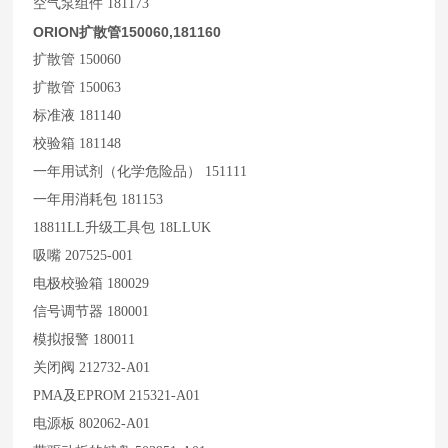
空气泵组件 181173
ORION扩散管150060,181160
扩散管 150060
扩散管 150063
标准液 181140
校验箱 181148
一年用试剂（化学危险品） 151111
一年用消耗包 181153
18811LL
升级工具包 18LLUK
吸嘴 207525-001
电极校验箱 180029
信号调节器 180001
模拟报警 180011
关闭阀 212732-A01
PMA
及EPROM 215321-A01
电源板 802062-A01