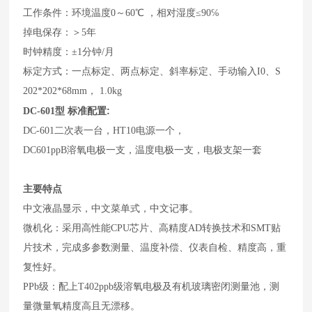
工作条件：环境温度0～60℃ ，相对湿度≤90℅
掉电保存：＞5年
时钟精度：±1分钟/月
标定方式：一点标定、两点标定、斜率标定、手动输入I0、S
202*202*68mm， 1.0kg
标准配置:
DC-601
型
DC-601二次表一台，HT10电源一个，
DC601ppB溶氧电极一支，温度电极一支，电极支架一套
主要特点
中文液晶显示，中文菜单式，中文记事。
微机化：采用高性能CPU芯片、高精度AD转换技术和SMT贴
片技术，完成多参数测量、温度补偿、仪表自检、精度高，重
复性好。
PPb级：配上T402ppb级溶氧电极及有机玻璃密闭测量池，测
量微量氧精度高且无漂移。