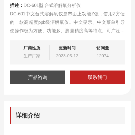
描述：
DC-601型 台式溶解氧分析仪
DC-601中文台式溶解氧仪是市面上功能Z强，使用Z方便
的一款高精度ppb级溶解氧仪。中文显示、中文菜单引导
使操作极为方便、功能多、测量精度高等特点。可广泛应
用于火电、化工化肥、冶金、环保、制药、生化、食品和
自来水等溶液中溶解氧仪值的连续监测。
厂商性质
更新时间
访问量
生产厂家
2023-05-12
12074
产品咨询
联系我们
详细介绍