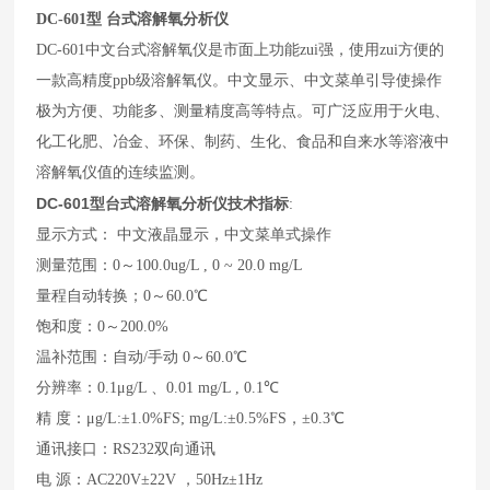
DC-601
型
台式溶解氧分析仪
DC-601中文台式溶解氧仪是市面上功能zui强，使用zui方便的
一款高精度ppb级溶解氧仪。中文显示、中文菜单引导使操作
极为方便、功能多、测量精度高等特点。可广泛应用于火电、
化工化肥、冶金、环保、制药、生化、食品和自来水等溶液中
溶解氧仪值的连续监测。
DC-601
型
台式溶解氧分析仪
技术指标
:
显示方式： 中文液晶显示，中文菜单式操作
测量范围：0～100.0ug/L , 0 ~ 20.0 mg/L
量程自动转换；0～60.0℃
饱和度：0～200.0%
温补范围：自动/手动 0～60.0℃
分辨率：0.1μg/L 、0.01 mg/L , 0.1℃
精 度：μg/L:±1.0%FS; mg/L:±0.5%FS，±0.3℃
通讯接口：RS232双向通讯
电 源：AC220V±22V ，50Hz±1Hz