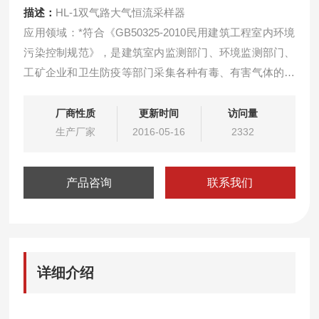
描述：
HL-1双气路大气恒流采样器
应用领域：*符合《GB50325-2010民用建筑工程室内环境
污染控制规范》，是建筑室内监测部门、环境监测部门、
工矿企业和卫生防疫等部门采集各种有毒、有害气体的理
想选择，可双流路同时采样用于测定空气中甲醛，氨气，
TVOC，苯，氡等气体。
厂商性质
更新时间
访问量
生产厂家
2016-05-16
2332
产品咨询
联系我们
详细介绍