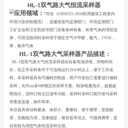
HL
-1
双气路大气恒流采样器
应用领域：
*符合《GB50325-2010民用建筑工程室内
环境污染控制规范》，是建筑室内监测部门、环境监测部门、
工矿企业和卫生防疫等部门采集各种有毒、有害气体的理想选
择，可双流路同时采样用于测定空气中甲醛，氨气，TVOC，
苯，氡等气体
HL-1双气路大气采样器产品描述：
HL-1
型双气路大气恒流采样器由自备电池供电，供电时间
长，在正常采样条件下可连续运行20小时以上，便于工作采
样。本采样器具有可编程控制器，用户可按自己需要进行编程
采样，允许zui多6种预定的采样方案。附加电量指示，超载超
限指示，进样口粉尘过滤等功能，采样时采样口能方便与采样
管垂直连接，操作简单。
本仪器具有结构紧凑、体积小、重量轻、便于携带，坚固耐
用，负载能力强，流量稳定，噪音低等优点。可随身携带，是
目前较为理想气体恒流采样仪器。