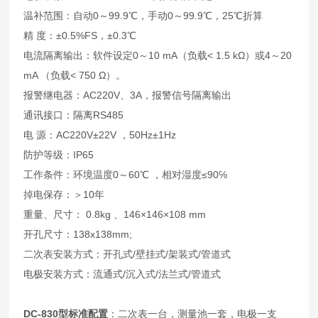
温补范围：自动0～99.9℃，手动0～99.9℃，25℃折算
精 度：±0.5%FS，±0.3℃
电流隔离输出：软件设定0～10 mA（负载< 1.5 kΩ）或4～20
mA （负载< 750 Ω）。
报警继电器：AC220V、3A，报警信号隔离输出
通讯接口：隔离RS485
电 源：AC220V±22V ，50Hz±1Hz
防护等级：IP65
工作条件：环境温度0～60℃ ，相对湿度≤90℅
掉电保存：＞10年
重量、尺寸： 0.8kg 、146×146×108 mm
开孔尺寸：138x138mm;
二次表安装方式：开孔式/壁挂式/架装式/管道式
电极安装方式：流通式/沉入式/法兰式/管道式
DC-830
型
标准配置
：二次表一台，测量池一套，电极一支