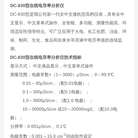
DC-830
型
在线电导率分析仪
DC-830型是我公司新一代全中文微机型高档仪表，具有全中
文显示、中文菜单式操作、全智能、多功能、测量性能高、环
境适应性强等特点。可广泛应用于火电、化工化肥、冶金、环
保、制药、生化、食品和自来水等溶液中电导率值的连续监
测。
DC-830
型
在线电导率分析仪
技术指标
:
显示方式： 中文液晶显示，中文菜单式操作
测量范围：电极常数×（1～3000）μS/cm， 0～99.9℃
0.01～30μS/cm ; （配0.01电极）；
0.1～300μS/cm ; （配0.1电极） ；
1.0～3000μS/cm ; （配1.0 电极） ；
10～30000μS/cm 或10～20000mg/L; （配10.0电
极）；
分辨率：0.001μS/cm 、0.1℃
-1
电极常数：0.001～15.0 cm
间由软件设定