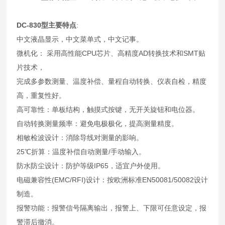
DC-830
型
主要特点
:
中文液晶显示，中文菜单式，中文记事。
微机化： 采用高性能CPU芯片、高精度AD转换技术和SMT贴
片技术，
完成多参数测量、温度补偿、量程自动转换、仪表自检，精度
高，重复性好。
高可靠性：单板结构，触摸式按键，无开关旋钮和电位器。
自动转换测量频率：避免电极极化，提高测量精度。
相敏检波设计：消除导线对测量的影响。
25℃折算：温度补偿自动测量/手动输入。
防水防尘设计：防护等级IP65，适宜户外使用。
电磁兼容性(EMC/RFI)设计：按欧洲标准EN50081/50082设计
制造。
报警功能：报警信号隔离输出，报警上、下限可任意设定，报
警滞后撤消。