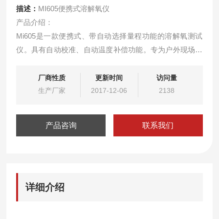
描述：
MI605便携式溶解氧仪
产品介绍：
Mi605是一款便携式、带自动选择量程功能的溶解氧测试
仪。具有自动校准、自动温度补偿功能。专为户外现场测
量而设计。溶解氧测试可以用ppm或%饱和度显示。温度
显示从0到50℃，分辨率为0.1℃。在手工输入数据后,测试
厂商性质
更新时间
访问量
仪自动进行盐度和海拔补偿。校准十分快速、简便：将溶
生产厂家
2017-12-06
2138
解氧探头MA840暴露在空气中装配到仪器上，按CAL键。
不需要任何化学试剂。HOLD键可让使用者
产品咨询
联系我们
详细介绍