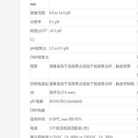
ons
测量范围
0.0 to 14.0 pH
分辨率
0.1 pH
精度
(@25°
±0.2 pH
C)
pH
报警点
5.5 to 9.5 pH
ORP
报警点
报警
测量值高于高报警点或低于低报警点时，触发报警
控制电源起
测量值高于高报警点或低于低报警点时，触发控制电
动
源开启
(5A max)
pH
电极
MA911B/2
(included)
ORP
电极
使用环境
0-50
℃
; max RH 95%
电源
12V
直流电源适配器
(
含
)
驱运器电源
115VAC, 2A, 60Hz or 230VAC, 1A, 50Hz