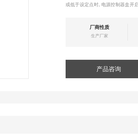
或低于设定点时, 电源控制器盒开
氧化碳和臭氧投加。这种可能性是
每个控制器单元都有12伏直流电适
厂商性质
生产厂家
产品咨询