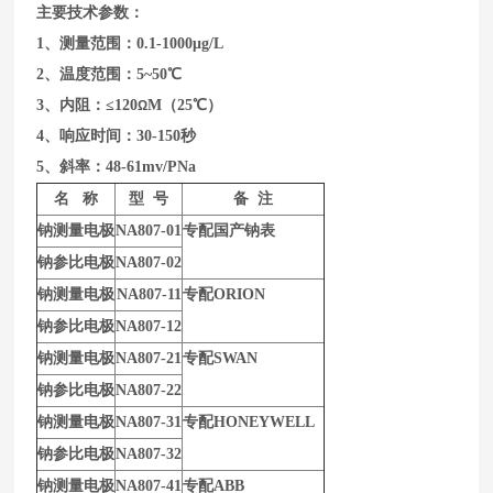
主要技术参数：
1
、测量范围：0.1-1000μg/L
2
、温度范围：5~50℃
3
、内阻：≤120
M
（25℃）
Ω
4
、响应时间：30-150秒
5
、斜率：48-61mv/PNa
名 称
型 号
备 注
钠测量电极
NA807-01
专配国产钠表
钠参比电极
NA807-02
钠测量电极
NA807-11
专配ORION
钠参比电极
NA807-12
钠测量电极
NA807-21
专配SWAN
钠参比电极
NA807-22
钠测量电极
NA807-31
专配HONEYWELL
钠参比电极
NA807-32
钠测量电极
NA807-41
专配ABB