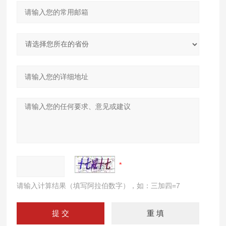
请输入计算结果（填写阿拉伯数字），如：三加四=7