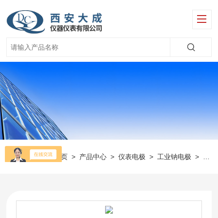
当前位置：
首页
>
产品中心
>
仪表电极
>
工业钠电极
>
NA