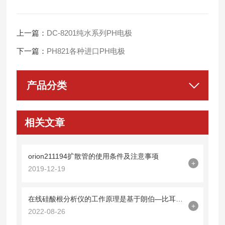
上一篇：
DC-8201纯水系列PH电极
下一篇：
PH821各种进口PH电极
产品分类
相关文章
orion211194扩散管的使用条件及注意事项
+
2019-12-19
在线硅酸根分析仪的工作原理是基于朗伯—比耳定律
+
2022-08-26