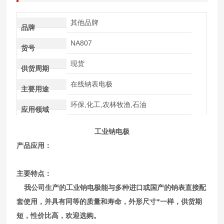
其他品牌
品牌
NA807
货号
现货
供货周期
在线钠表电极
主要用途
环保,化工,农林牧渔,石油
应用领域
工业钠电极
产品应用：
主要特点：
我公司生产的工业钠电极能与多种进口或国产的钠表直接配
套使用，并具有同等的质量和寿命，外形尺寸*一样，供货期
短，性价比高，欢迎选购。