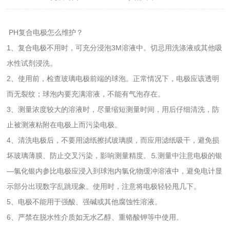
PH复合电极怎么维护？
1、复合电极不用时，可充分浸泡3M溶液中。切忌用洗涤液或其他吸
水性试剂浸洗。
2、使用前，检查玻璃电极前端的球泡。正常情况下，电极应该透明
而无裂纹；球泡内要充满溶液，不能有气泡存在。
3、测量浓度较大的溶液时，尽量缩短测量时间，用后仔细清洗，防
止被测液粘附在电极上而污染电极。
4、清洗电极后，不要用滤纸擦拭玻璃膜，而应用滤纸吸干，避免损
坏玻璃薄膜、防止交叉污染，影响测量精度。⒌测量中注意电极的银
—氯化银内参比电极应浸入到球泡内氯化物缓冲溶液中，避免电计显
示部分出现数字乱跳现象。使用时，注意将电极轻轻甩几下。
5、电极不能用于强酸、强碱或其他腐蚀性溶液。
6、严禁在脱水性介质如无水乙醇、重铬酸钾等中使用。