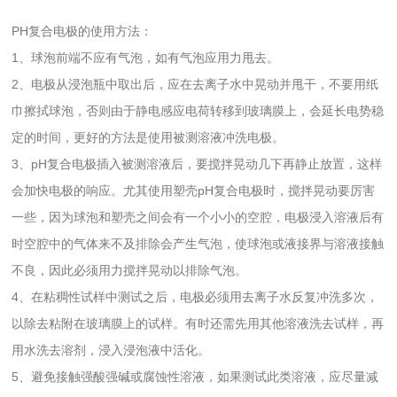
PH复合电极的使用方法：
1、球泡前端不应有气泡，如有气泡应用力甩去。
2、电极从浸泡瓶中取出后，应在去离子水中晃动并甩干，不要用纸
巾擦拭球泡，否则由于静电感应电荷转移到玻璃膜上，会延长电势稳
定的时间，更好的方法是使用被测溶液冲洗电极。
3、pH复合电极插入被测溶液后，要搅拌晃动几下再静止放置，这样
会加快电极的响应。尤其使用塑壳pH复合电极时，搅拌晃动要厉害
一些，因为球泡和塑壳之间会有一个小小的空腔，电极浸入溶液后有
时空腔中的气体来不及排除会产生气泡，使球泡或液接界与溶液接触
不良，因此必须用力搅拌晃动以排除气泡。
4、在粘稠性试样中测试之后，电极必须用去离子水反复冲洗多次，
以除去粘附在玻璃膜上的试样。有时还需先用其他溶液洗去试样，再
用水洗去溶剂，浸入浸泡液中活化。
5、避免接触强酸强碱或腐蚀性溶液，如果测试此类溶液，应尽量减